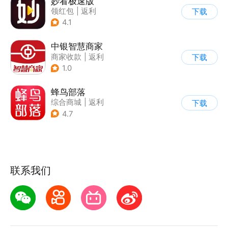
妙看极速版
领红包
|
返利
下载
4.1
中银智慧商家
商家收款
|
返利
下载
1.0
蜂鸟部落
综合商城
|
返利
下载
4.7
联系我们