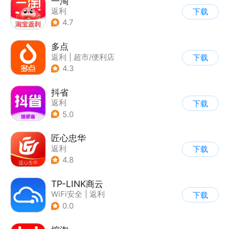
一淘
返利
下载
4.7
多点
返利
|
超市/便利店
下载
|
生鲜/买菜
4.3
抖省
返利
下载
5.0
匠心忠华
返利
下载
4.8
TP-LINK商云
WiFi安全
|
返利
下载
0.0