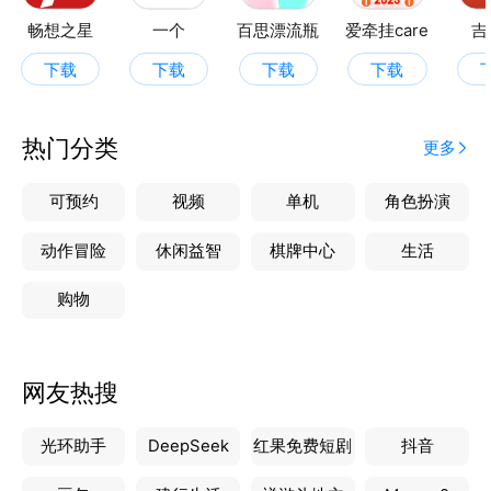
力优化作者社区，为广大作者提供含作品出版在内的在
畅想之星
一个
百思漂流瓶
爱牵挂care
吉
线服务。
下载
下载
下载
下载
【有声书】部分有声书上架，欢迎随时随地畅听图书。
热门分类
更多
可预约
视频
单机
角色扮演
动作冒险
休闲益智
棋牌中心
生活
购物
网友热搜
光环助手
DeepSeek
红果免费短剧
抖音