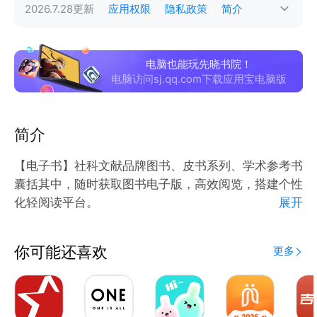
2026.7.28
更新
应用权限
隐私政策
简介
电脑也能玩先晓书院！
电脑访问sj.qq.com下载应用宝电脑版
简介
【电子书】社科文献品牌图书、皮书系列、学术参考书
囊括其中，随时获取图书电子版，高效阅览，搭建个性
化轻阅读平台。
展开
【先读】相关书讯、精选文章、学术动态、学者沙龙信
息同步掌握，先读为敬。
你可能还喜欢
更多
【先晓茶馆】读者可随时发表读书笔记、评论内容，自
由创建主题书单，查看其他读者的在读内容，发现同道
书友。线上多元互动，构筑趣味学术交流空间。
【作者服务】社科文献在发布《作者手册》的同时，努