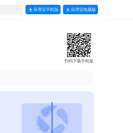
应用宝
手机版
应用宝
电脑版
扫码下载手机版