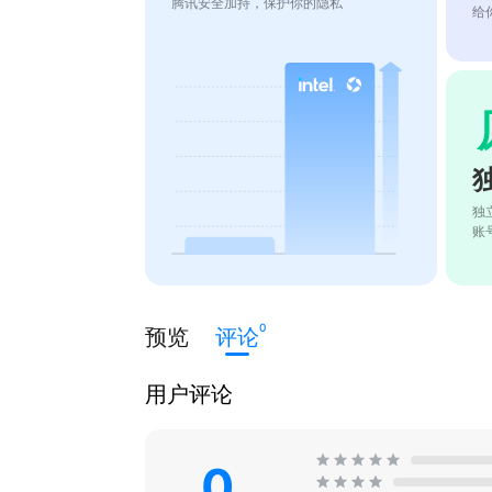
腾讯安全加持，保护你的隐私
给
独
账
0
预览
评论
用户评论
0