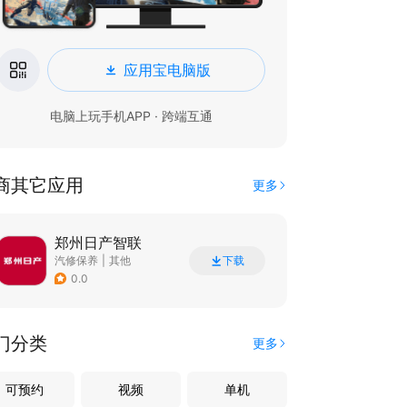
应用宝电脑版
电脑上玩手机APP · 跨端互通
商其它应用
更多
郑州日产智联
汽修保养
|
其他
下载
0.0
门分类
更多
可预约
视频
单机