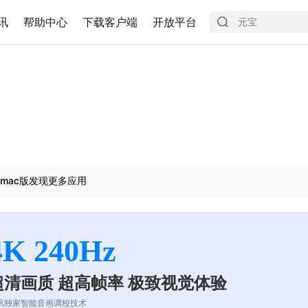
讯
帮助中心
下载客户端
开放平台
mac版发现更多应用
4K 240Hz
超清画质 超高帧率 极致视觉体验
讯独家智能音画调校技术