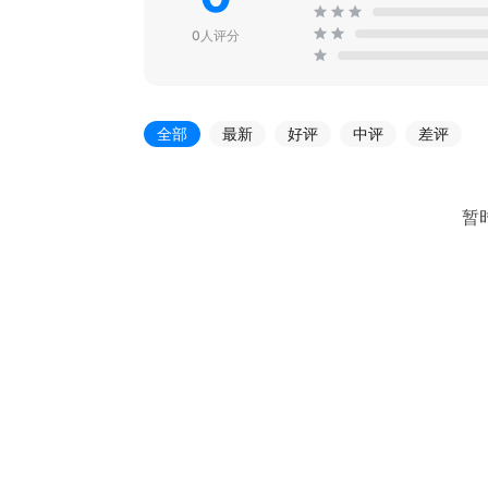
0人评分
全部
最新
好评
中评
差评