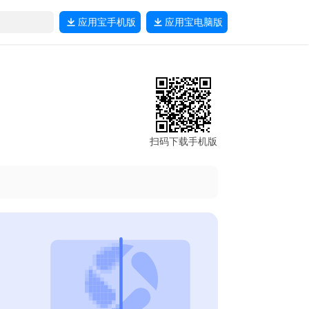
应用宝
手机版
应用宝
电脑版
扫码下载手机版