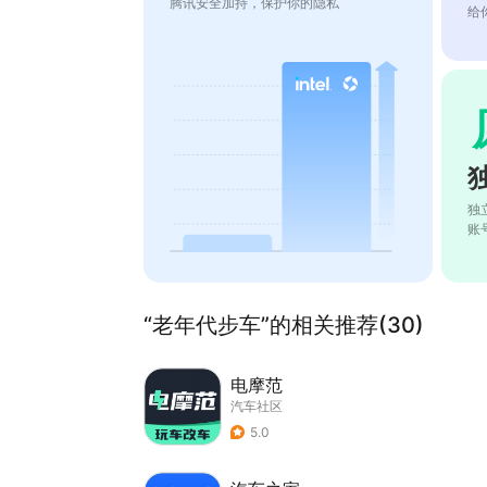
腾讯安全加持，保护你的隐私
给
独
账
“老年代步车”的相关推荐(30)
电摩范
汽车社区
5.0