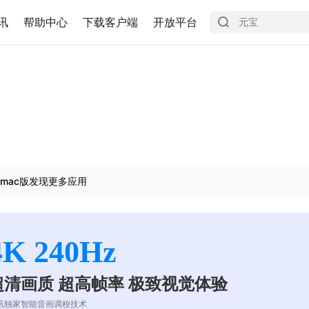
讯
帮助中心
下载客户端
开放平台
mac版发现更多应用
4K 240Hz
超清画质 超高帧率 极致视觉体验
讯独家智能音画调校技术