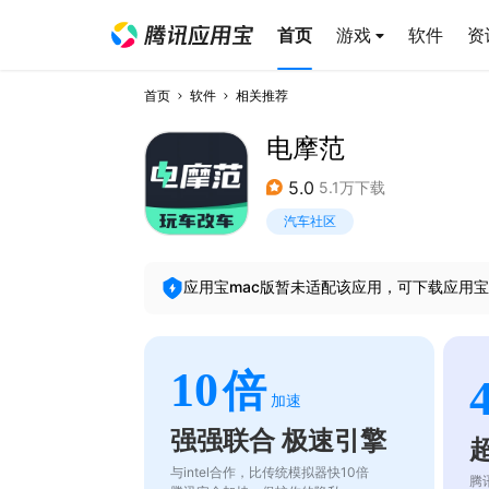
首页
游戏
软件
资
首页
软件
相关推荐
电摩范
5.0
5.1万下载
汽车社区
应用宝mac版暂未适配该应用，可下载应用宝
10
倍
加速
强强联合 极速引擎
与intel合作，比传统模拟器快10倍
腾