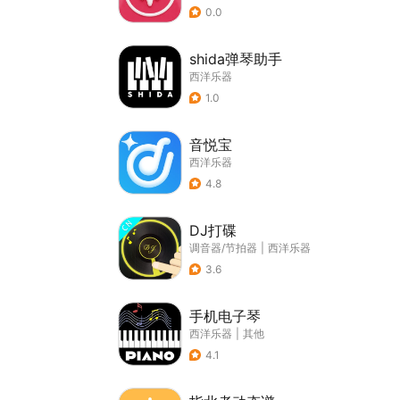
0.0
shida弹琴助手
西洋乐器
1.0
音悦宝
西洋乐器
4.8
DJ打碟
调音器/节拍器
|
西洋乐器
3.6
手机电子琴
西洋乐器
|
其他
4.1