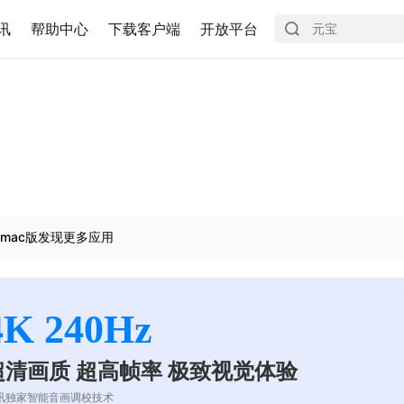
讯
帮助中心
下载客户端
开放平台
mac版发现更多应用
4K 240Hz
超清画质 超高帧率 极致视觉体验
讯独家智能音画调校技术