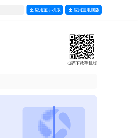
应用宝
手机版
应用宝
电脑版
扫码下载手机版