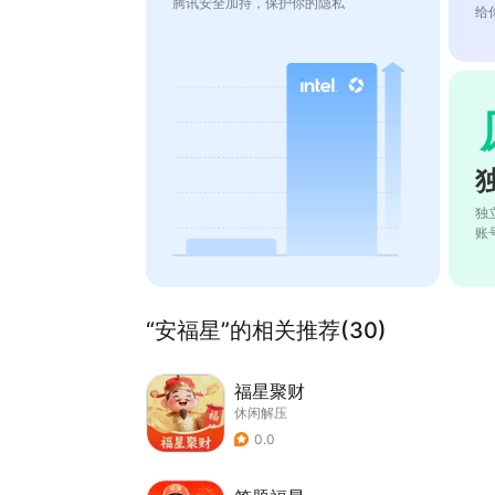
腾讯安全加持，保护你的隐私
给
独
账
“安福星”的相关推荐(30)
福星聚财
休闲解压
0.0