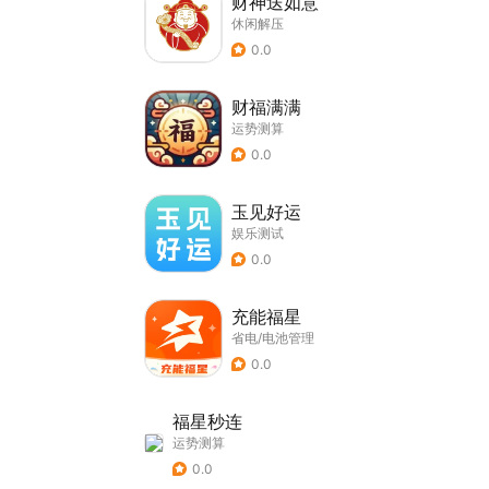
财神送如意
休闲解压
0.0
财福满满
运势测算
0.0
玉见好运
娱乐测试
0.0
充能福星
省电/电池管理
0.0
福星秒连
运势测算
0.0