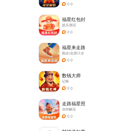
0.0
福星红包封
娱乐测试
0.0
福星来走路
跑步/走路计步
0.0
数钱大师
记账
0.0
走路福星照
休闲解压
0.0