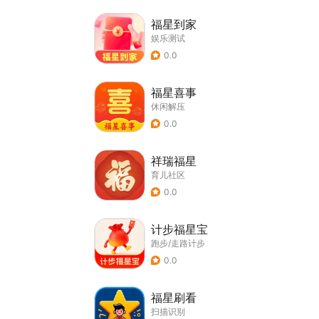
福星到家
娱乐测试
0.0
福星喜事
休闲解压
0.0
祥瑞福星
育儿社区
0.0
计步福星宝
跑步/走路计步
0.0
福星刷看
扫描识别