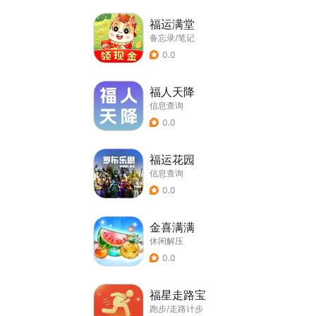
福运满堂
备忘录/笔记
0.0
福人天降
信息查询
0.0
福运花园
信息查询
0.0
金喜满满
休闲解压
0.0
福星走路宝
跑步/走路计步