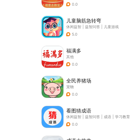
0.0
儿童脑筋急转弯
休闲益智
|
益智问答
|
儿童游戏
5.0
福满多
其他
0.0
全民养猪场
宠物
0.0
看图猜成语
休闲益智
|
益智问答
|
成语
|
学习教育
0.0