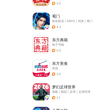
5.0
蜀门
角色扮演
|
ARPG
|
武侠
|
蜀门
4.3
东方典籍
电子书城
0.0
东方美食
其他
5.0
梦幻足球世界
策略
|
模拟
|
足球
|
足球经理
3.1