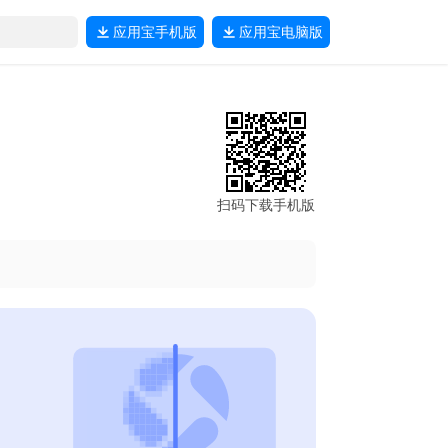
应用宝
手机版
应用宝
电脑版
扫码下载手机版