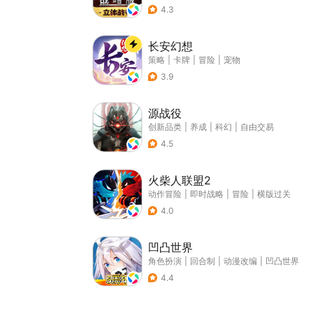
4.3
长安幻想
策略
|
卡牌
|
冒险
|
宠物
3.9
源战役
创新品类
|
养成
|
科幻
|
自由交易
4.5
火柴人联盟2
动作冒险
|
即时战略
|
冒险
|
横版过关
4.0
凹凸世界
角色扮演
|
回合制
|
动漫改编
|
凹凸世界
4.4