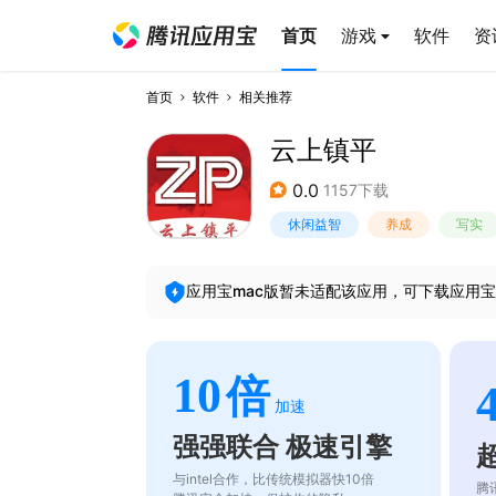
首页
游戏
软件
资
首页
软件
相关推荐
云上镇平
0.0
1157下载
休闲益智
养成
写实
应用宝mac版暂未适配该应用，可下载应用宝
10
倍
加速
强强联合 极速引擎
与intel合作，比传统模拟器快10倍
腾