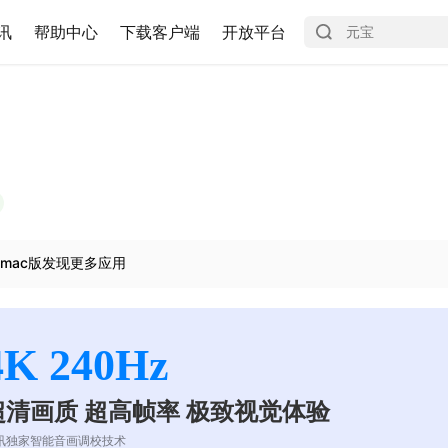
讯
帮助中心
下载客户端
开放平台
mac版发现更多应用
4K 240Hz
超清画质 超高帧率 极致视觉体验
讯独家智能音画调校技术