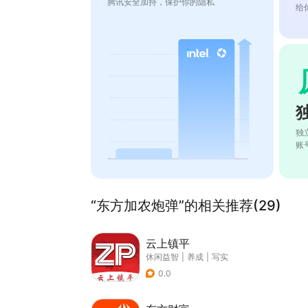
腾讯安全加持，保护你的隐私
给
独
账
“东方加农炮弹”的相关推荐(29)
云上镇平
休闲益智
|
养成
|
写实
0.0