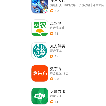
斗罗大陆
角色扮演
|
即时战略
|
小说改编
|
斗罗大陆
3.9
惠农网
农产品商城
4.8
东方婷美
综合商城
4.4
数东方
综合社区/论坛
0.0
大疆农服
商家管理
4.1