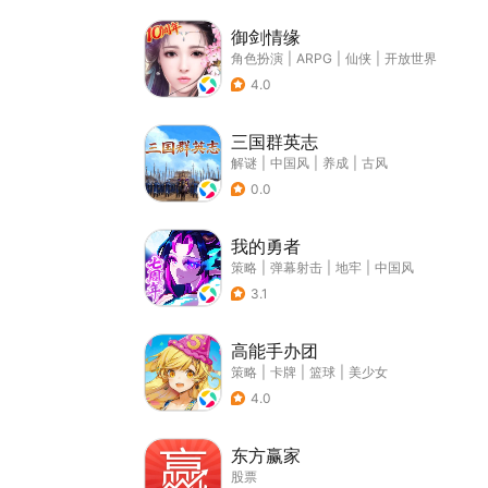
御剑情缘
角色扮演
|
ARPG
|
仙侠
|
开放世界
4.0
三国群英志
解谜
|
中国风
|
养成
|
古风
0.0
我的勇者
策略
|
弹幕射击
|
地牢
|
中国风
3.1
高能手办团
策略
|
卡牌
|
篮球
|
美少女
4.0
东方赢家
股票