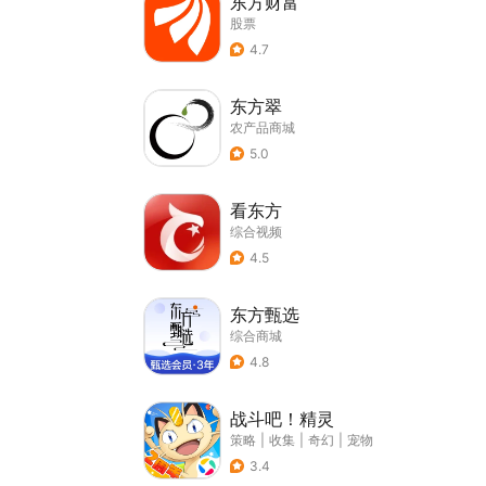
东方财富
股票
4.7
东方翠
农产品商城
5.0
看东方
综合视频
4.5
东方甄选
综合商城
4.8
战斗吧！精灵
策略
|
收集
|
奇幻
|
宠物
3.4