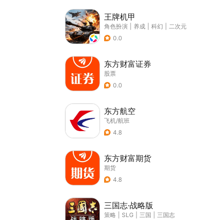
王牌机甲
角色扮演
|
养成
|
科幻
|
二次元
0.0
东方财富证券
股票
0.0
东方航空
飞机/航班
4.8
东方财富期货
期货
4.8
三国志·战略版
策略
|
SLG
|
三国
|
三国志