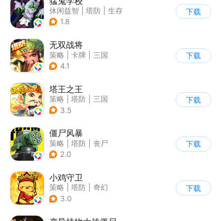
猛鬼学校
休闲益智
|
塔防
|
生存
下载
|
暗黑
1.8
无双战将
策略
|
卡牌
|
三国
下载
|
中国风
4.1
塔王之王
策略
|
塔防
|
三国
下载
|
卡通
3.5
僵尸风暴
策略
|
塔防
|
丧尸
下载
|
卡通
2.0
小鸡守卫
策略
|
塔防
|
奇幻
下载
|
Q版
3.0