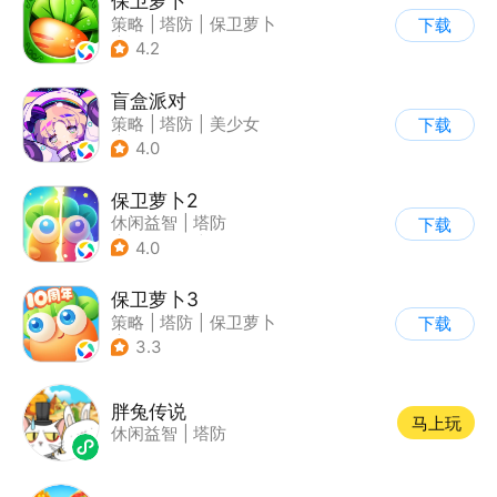
保卫萝卜
策略
|
塔防
|
保卫萝卜
下载
|
卡通
4.2
盲盒派对
策略
|
塔防
|
美少女
下载
|
卡通
4.0
保卫萝卜2
休闲益智
|
塔防
下载
|
保卫萝卜
|
飞鱼
4.0
保卫萝卜3
策略
|
塔防
|
保卫萝卜
下载
|
卡通
3.3
胖兔传说
马上玩
休闲益智
|
塔防