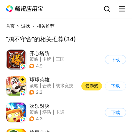
首页
游戏
相关推荐
“鸡不守舍”的相关推荐(34)
开心塔防
策略
|
卡牌
|
三国
下载
|
中国风
4.9
球球英雄
策略
|
合成
|
战术竞技
云游戏
下载
|
创酷
2.2
欢乐对决
策略
|
塔防
|
卡通
下载
|
卡牌
4.3