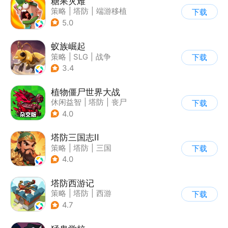
糖果灾难
策略
|
塔防
|
端游移植
下载
|
卡通
5.0
蚁族崛起
策略
|
SLG
|
战争
下载
|
卡通
3.4
植物僵尸世界大战
休闲益智
|
塔防
|
丧尸
下载
|
卡通
4.0
塔防三国志II
策略
|
塔防
|
三国
下载
|
卡通
4.0
塔防西游记
策略
|
塔防
|
西游
下载
|
萌系
4.7