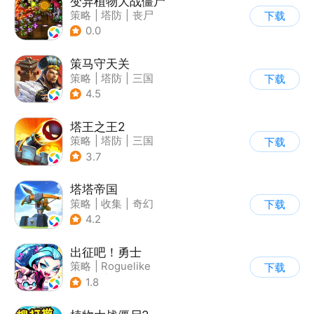
变异植物大战僵尸
策略
|
塔防
|
丧尸
下载
|
卡通
0.0
策马守天关
策略
|
塔防
|
三国
下载
|
写实
4.5
塔王之王2
策略
|
塔防
|
三国
下载
|
中国风
3.7
塔塔帝国
策略
|
收集
|
奇幻
下载
|
卡通
4.2
出征吧！勇士
策略
|
Roguelike
下载
|
末日
|
写实
1.8