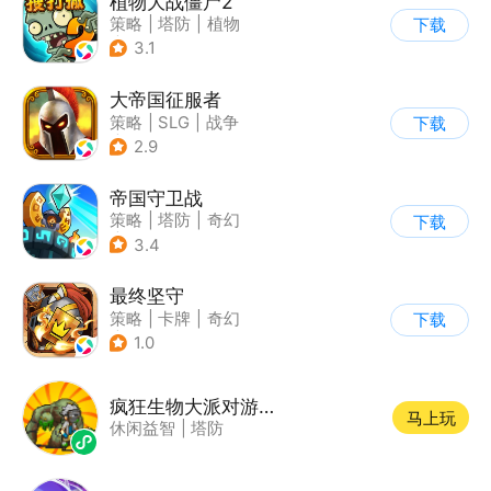
植物大战僵尸2
策略
|
塔防
|
植物
下载
|
植物大战僵尸
3.1
大帝国征服者
策略
|
SLG
|
战争
下载
|
帝国时代
2.9
帝国守卫战
策略
|
塔防
|
奇幻
下载
|
卡通
3.4
最终坚守
策略
|
卡牌
|
奇幻
下载
|
卡通
1.0
疯狂生物大派对游戏软件 V1.0
马上玩
休闲益智
|
塔防