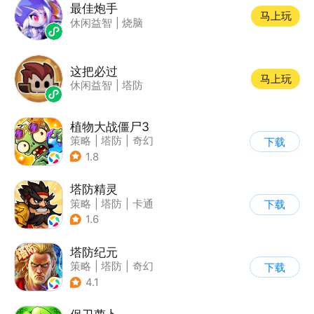
最佳炮手
马上玩
休闲益智
|
烧脑
这把必过
马上玩
休闲益智
|
塔防
植物大战僵尸3
策略
|
塔防
|
奇幻
下载
|
开放世界
1.8
塔防精灵
策略
|
塔防
|
卡通
下载
|
自走棋
1.6
塔防纪元
策略
|
塔防
|
奇幻
下载
|
欧美风
4.1