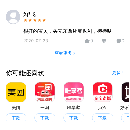
如*飞
很好的宝贝，买完东西还能返利，棒棒哒
2020-07-23
0
0
查看更多
你可能还喜欢
更多
美团
一淘
唯享客
点淘
妙看
下载
下载
下载
下载