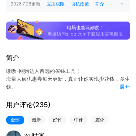
2026.7.28
更新
应用权限
隐私政策
简介
电脑也能玩嗷嗷！
电脑访问sj.qq.com下载应用宝电脑版
简介
嗷嗷-网购达人首选的省钱工具！
海量大额优惠券每天更新，真正让你实现少花钱，多生
钱。
展开
合作伙伴几乎覆盖所有领域知名电商。
用户评论(
235
)
让你钱包嗷嗷叫！
全部
最新
好评
中评
差评
愿你平安喜乐！
wuli大宝