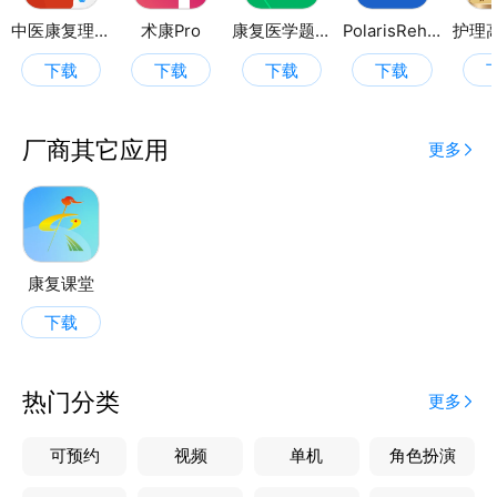
这里都有！
中医康复理疗师考试聚题库
术康Pro
康复医学题库
PolarisRehab
资讯：康复、运动、养生、养老、儿童等健康资讯，每
下载
下载
下载
下载
日精选，营养每一天！
消息：轻松录音上传,倾听ta的声音。回复信息及时通
知，和好友实时语音交流。康复人专属交流工具！
厂商其它应用
更多
发现：探索全新的康复世界：查看周边用户、周边帖
子、查看网友发帖位置，还能分享给更多好友！
【联系方式】
感谢您体验康复医学网，使用中有任何问题均可通过以
下方式进行反馈：
康复课堂
客服微信/QQ号：721786001
下载
微信公众号：cnkfyx
微博：@康复医学网
粉丝QQ群：199395912
热门分类
更多
邮箱：admin@kfyx.cn
官网：http://www.kfyx.cn
可预约
视频
单机
角色扮演