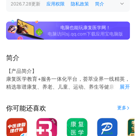
2026.7.28
更新
应用权限
隐私政策
简介
电脑也能玩康复医学网！
电脑访问sj.qq.com下载应用宝电脑版
简介
【产品简介】
康复医学教育+服务一体化平台，荟萃业界一线精英，
精选靠谱康复、养老、儿童、运动、养生等健康实用信
展开
息。康复健康之路，倾情有我相伴！
【内容提要】
你可能还喜欢
更多
康圈：康复人自己的圈子，汇聚康复从业者(PT、OT、
ST、理疗、临床康复、康复护理、养老敬老等工作
者、康复学生及医学教育工作者、健身教练等)，畅通
交流临床康复、康复医学、康复治疗技术。你想要的，