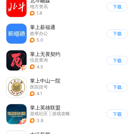
北斗融媒
地方资讯
下载
1.8
掌上薪福通
效率办公
下载
5.0
掌上无畏契约
信息查询
下载
4.5
掌上中山一院
医院挂号
下载
4.1
掌上英雄联盟
游戏社区
|
游戏攻略
下载
3.8