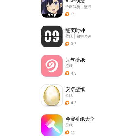
AGE动漫
绘画涂鸦
|
壁纸
1.1
翻页时钟
壁纸
|
闹钟时钟
3.7
元气壁纸
壁纸
4.8
安卓壁纸
壁纸
4.3
免费壁纸大全
壁纸
1.1