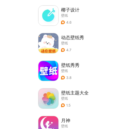
椰子设计
壁纸
4.6
动态壁纸秀
壁纸
4.7
壁纸秀秀
壁纸
3.8
壁纸主题大全
壁纸
1.5
月神
壁纸