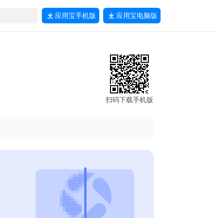
应用宝
手机版
应用宝
电脑版
扫码下载手机版