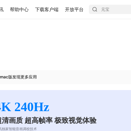
讯
帮助中心
下载客户端
开放平台
mac版发现更多应用
4K 240Hz
超清画质 超高帧率 极致视觉体验
讯独家智能音画调校技术