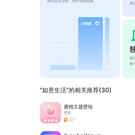
腾讯安全加持，保护你的隐私
给
独
账
“如意生活”的相关推荐(30)
蜜桃主题壁纸
壁纸
2.7