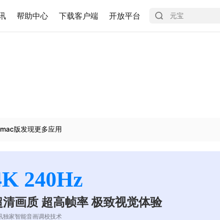
讯
帮助中心
下载客户端
开放平台
mac版发现更多应用
4K 240Hz
超清画质 超高帧率 极致视觉体验
讯独家智能音画调校技术