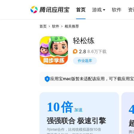
首页
游戏
软件
资
首页
软件
相关推荐
轻松练
2.8
8.6万下载
作业题库
应用宝mac版暂未适配该应用，可下载应用宝
10
倍
加速
强强联合 极速引擎
与intel合作，比传统模拟器快10倍
腾