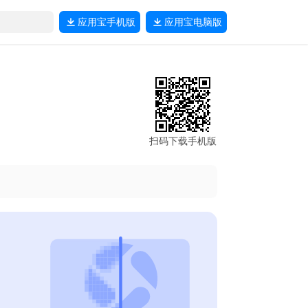
应用宝
手机版
应用宝
电脑版
扫码下载手机版