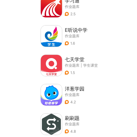
学习通
作业题库
2.5
E听说中学
作业题库
1.6
七天学堂
作业题库
|
学生课堂
1.5
洋葱学园
作业题库
4.2
刷刷题
作业题库
4.8