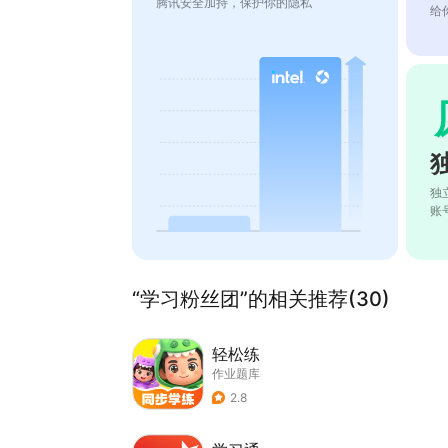
腾讯安全加持，保护你的隐私
给
独
账
“学习粉丝团”的相关推荐(30)
轻松练
作业题库
2.8