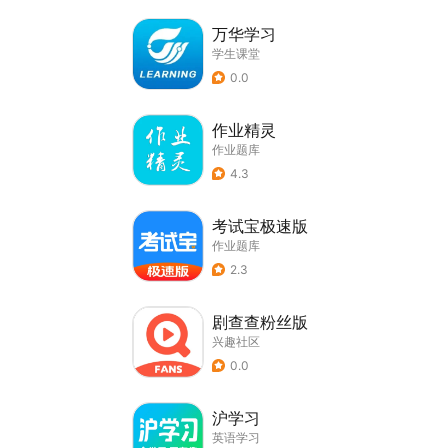
万华学习
学生课堂
0.0
作业精灵
作业题库
4.3
考试宝极速版
作业题库
2.3
剧查查粉丝版
兴趣社区
0.0
沪学习
英语学习