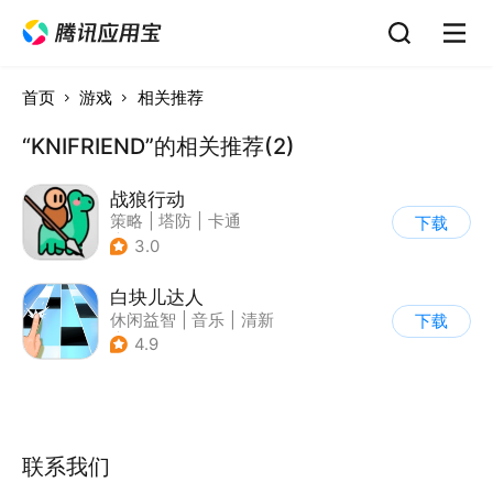
首页
游戏
相关推荐
“KNIFRIEND”的相关推荐(2)
战狼行动
策略
|
塔防
|
卡通
下载
|
休闲益智
3.0
白块儿达人
休闲益智
|
音乐
|
清新
下载
|
多比特
4.9
联系我们