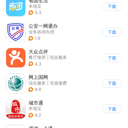
省团生活
本地宝
下载
5.3
公安一网通办
业务咨询办理
下载
|
政企业务
|
综合服务
1.9
大众点评
餐厅推荐
|
综合服务
下载
4.3
网上国网
综合服务
|
充值缴费
下载
4.8
城市通
本地宝
下载
4.2