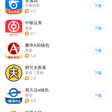
安逸花
分期贷款
下载
4.2
中银证券
基金
下载
4.7
鹏华A加钱包
基金
下载
5.0
财可夫斯基
基金
|
其他
下载
0.0
易方达e钱包
基金
下载
4.8