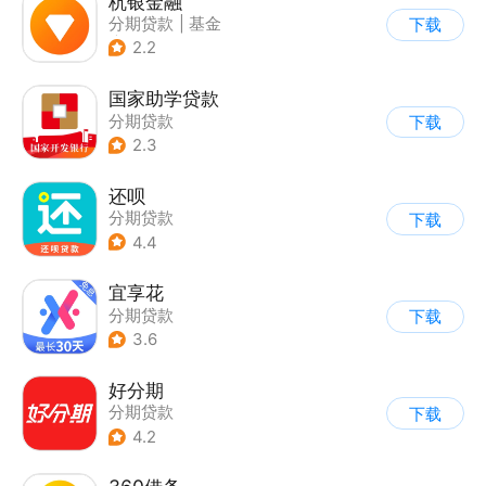
杭银金融
分期贷款
|
基金
下载
|
手机银行
2.2
国家助学贷款
分期贷款
下载
2.3
还呗
分期贷款
下载
4.4
宜享花
分期贷款
下载
3.6
好分期
分期贷款
下载
4.2