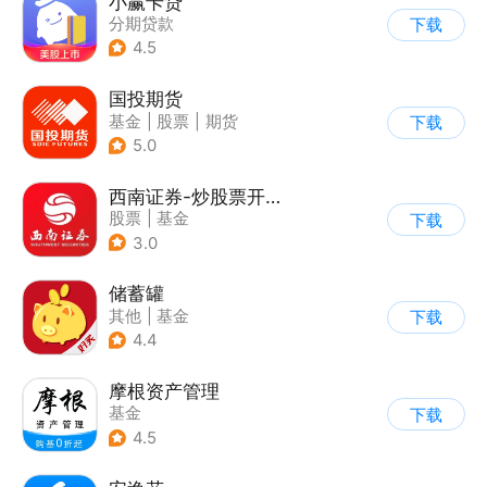
小赢卡贷
分期贷款
下载
4.5
国投期货
基金
|
股票
|
期货
下载
5.0
西南证券-炒股票开户，证券投资
股票
|
基金
下载
3.0
储蓄罐
其他
|
基金
下载
4.4
摩根资产管理
基金
下载
4.5