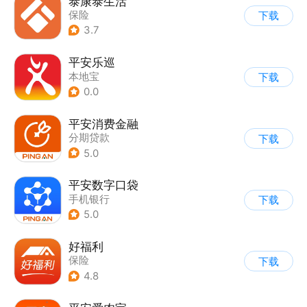
泰康泰生活
保险
下载
3.7
平安乐巡
本地宝
下载
0.0
平安消费金融
分期贷款
下载
5.0
平安数字口袋
手机银行
下载
5.0
好福利
保险
下载
4.8