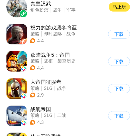
秦皇汉武
马上玩
角色扮演
|
战争
|
军事
权力的游戏凛冬将至
策略
|
即时战略
|
战争
下载
|
权利的游戏
4.4
欧陆战争5：帝国
策略
|
战棋
|
架空历史
下载
|
欧陆战争
4.4
大帝国征服者
策略
|
SLG
|
战争
下载
|
帝国时代
2.9
战舰帝国
策略
|
SLG
|
二战
下载
|
写实
4.3