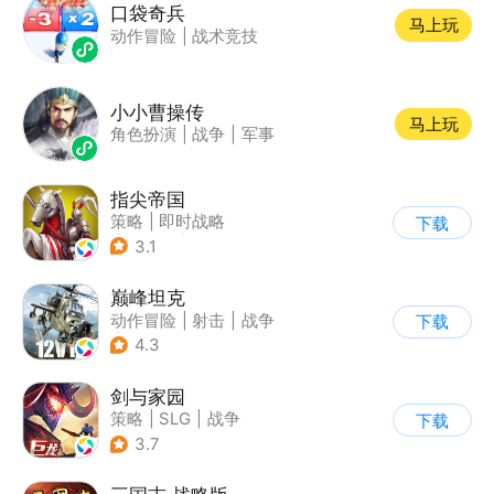
口袋奇兵
马上玩
动作冒险
|
战术竞技
小小曹操传
马上玩
角色扮演
|
战争
|
军事
指尖帝国
策略
|
即时战略
下载
|
中世纪
|
SLG
3.1
巅峰坦克
动作冒险
|
射击
|
战争
下载
|
战术竞技
4.3
剑与家园
策略
|
SLG
|
战争
下载
|
欧美风
3.7