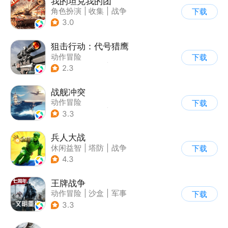
我的坦克我的团
角色扮演
|
收集
|
战争
下载
|
战术竞技
3.0
狙击行动：代号猎鹰
动作冒险
下载
|
第一人称射击
|
枪战
2.3
|
写实
战舰冲突
动作冒险
下载
|
第三人称射击
|
军事
3.3
|
5v5
兵人大战
休闲益智
|
塔防
|
战争
下载
|
文字游戏
4.3
王牌战争
动作冒险
|
沙盒
|
军事
下载
|
开放世界
3.3