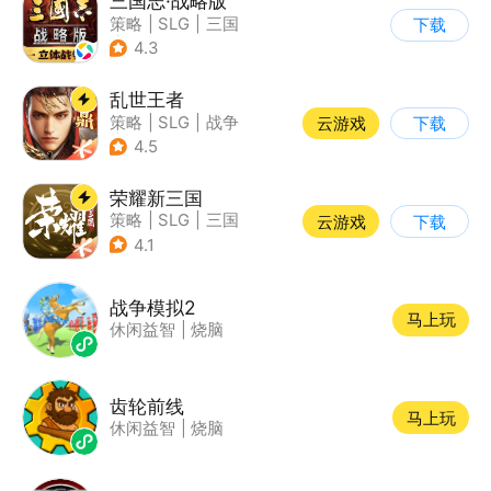
三国志·战略版
策略
|
SLG
|
三国
下载
|
三国志
4.3
乱世王者
策略
|
SLG
|
战争
云游戏
下载
|
中国风
4.5
荣耀新三国
策略
|
SLG
|
三国
云游戏
下载
|
中国风
4.1
战争模拟2
马上玩
休闲益智
|
烧脑
齿轮前线
马上玩
休闲益智
|
烧脑