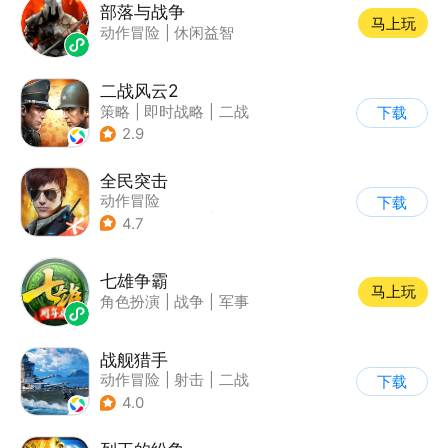
部落与战争
马上玩
动作冒险
|
休闲益智
二战风云2
策略
|
即时战略
|
二战
下载
|
写实
2.9
全民突击
动作冒险
下载
|
第三人称射击
|
枪战
4.7
|
战术竞技
七雄争霸
马上玩
角色扮演
|
战争
|
军事
战舰猎手
动作冒险
|
射击
|
二战
下载
|
战术竞技
4.0