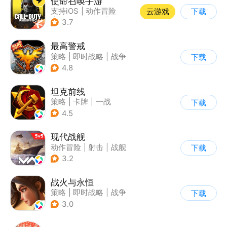
使命召唤手游
支持iOS
|
动作冒险
云游戏
下载
|
第一人称射击
|
军事
3.7
最高警戒
策略
|
即时战略
|
战争
下载
|
红警
4.8
坦克前线
策略
|
卡牌
|
一战
下载
|
战术竞技
4.5
现代战舰
动作冒险
|
射击
|
战舰
下载
|
5v5
3.2
战火与永恒
策略
|
即时战略
|
战争
下载
|
欧美风
3.0