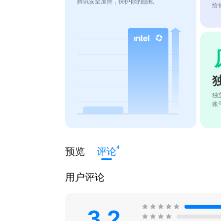
腾讯安全加持，保护你的隐私
给
独
账
4
预览
评论
用户评论
3.2