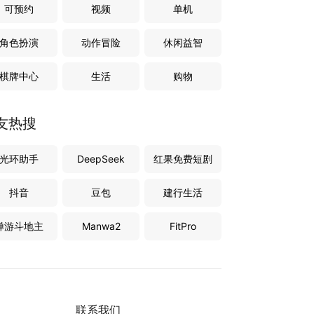
可预约
视频
单机
角色扮演
动作冒险
休闲益智
棋牌中心
生活
购物
友热搜
光环助手
DeepSeek
红果免费短剧
抖音
豆包
建行生活
禅游斗地主
Manwa2
FitPro
联系我们