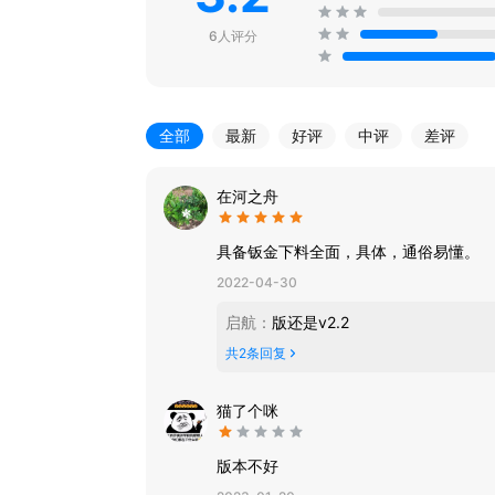
6人评分
全部
最新
好评
中评
差评
在河之舟
具备钣金下料全面，具体，通俗易懂。
2022-04-30
启航
：
版还是v2.2
共
2
条回复
猫了个咪
版本不好