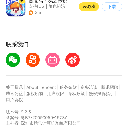
冒险岛：枫之传说
支持iOS
|
角色扮演
云游戏
下载
|
放置
|
冒险
2.5
联系我们
|
|
|
|
|
关于腾讯
About Tencent
服务条款
商务洽谈
腾讯招聘
|
|
|
|
|
腾讯公益
版权所有
用户权限
隐私政策
侵权投诉指引
用户协议
版本号:
9.2.5
备案号: 粤B2-20090059-1623A
主办者: 深圳市腾讯计算机系统有限公司