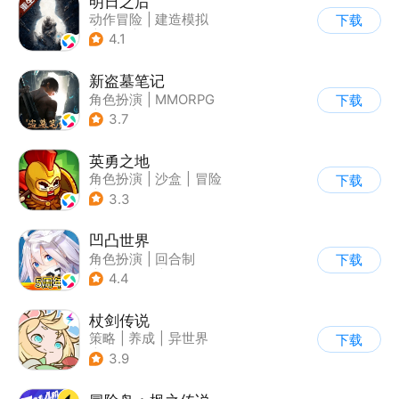
明日之后
动作冒险
|
建造模拟
下载
|
丧尸
|
明日之后
4.1
新盗墓笔记
角色扮演
|
MMORPG
下载
|
冒险
|
盗墓笔记
3.7
英勇之地
角色扮演
|
沙盒
|
冒险
下载
|
steam游戏
3.3
凹凸世界
角色扮演
|
回合制
下载
|
动漫改编
|
凹凸世界
4.4
杖剑传说
策略
|
养成
|
异世界
下载
|
二次元
3.9