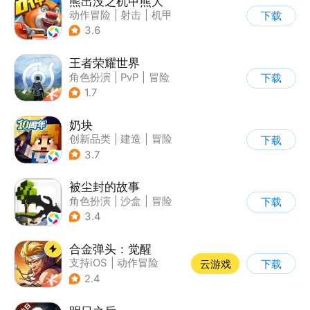
熊出没之机甲熊大
动作冒险
|
射击
|
机甲
下载
|
熊出没
3.6
王者荣耀世界
角色扮演
|
PvP
|
冒险
下载
|
开放世界
1.7
奶块
创新品类
|
建造
|
冒险
下载
|
开放世界
3.7
被尘封的故事
角色扮演
|
沙盒
|
冒险
下载
|
开放世界
3.4
合金弹头：觉醒
支持iOS
|
动作冒险
云游戏
下载
|
射击
|
街机
2.4