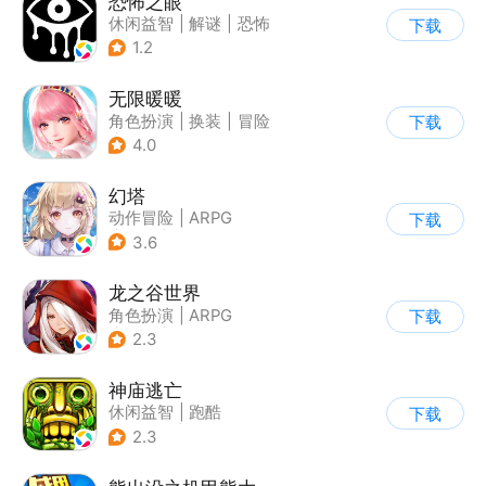
恐怖之眼
休闲益智
|
解谜
|
恐怖
下载
|
单机
1.2
无限暖暖
角色扮演
|
换装
|
冒险
下载
|
开放世界
4.0
幻塔
动作冒险
|
ARPG
下载
|
奇幻
|
开放世界
3.6
龙之谷世界
角色扮演
|
ARPG
下载
|
奇幻
|
开放世界
2.3
神庙逃亡
休闲益智
|
跑酷
下载
|
欧美风
|
创梦天地
2.3