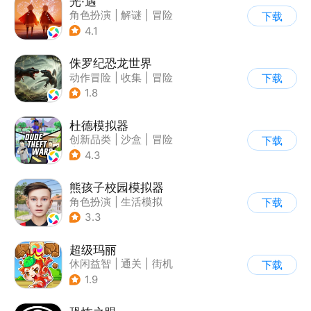
光·遇
角色扮演
|
解谜
|
冒险
下载
|
开放世界
4.1
侏罗纪恐龙世界
动作冒险
|
收集
|
冒险
下载
|
写实
1.8
杜德模拟器
创新品类
|
沙盒
|
冒险
下载
|
写实
4.3
熊孩子校园模拟器
角色扮演
|
生活模拟
下载
|
写实
3.3
超级玛丽
休闲益智
|
通关
|
街机
下载
|
儿童游戏
1.9