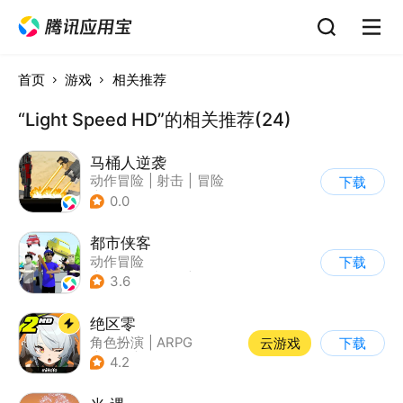
首页
游戏
相关推荐
“Light Speed HD”的相关推荐(24)
马桶人逆袭
动作冒险
|
射击
|
冒险
下载
|
像素风
0.0
都市侠客
动作冒险
下载
|
第一人称射击
|
冒险
3.6
|
开放世界
绝区零
角色扮演
|
ARPG
云游戏
下载
|
冒险
|
美少女
4.2