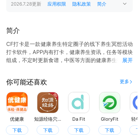
2026.7.28
更新
应用权限
隐私政策
简介
简介
CF打卡是一款健康养生特定圈子的线下养生冥想活动
打卡软件，APP内有打卡，健康养生资讯，任务等模块
组成，不定时更新食谱，中医等方面的健康养生技巧文
展开
章，通过任务可获得云积分，云积分可在线下参与活动
时兑换小礼品。
你可能还喜欢
更多
优健康
知源经络穴位
Da Fit
GloryFit
轻
下载
下载
下载
下载