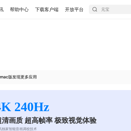
讯
帮助中心
下载客户端
开放平台
mac版发现更多应用
4K 240Hz
超清画质 超高帧率 极致视觉体验
讯独家智能音画调校技术