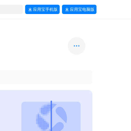
应用宝
手机版
应用宝
电脑版