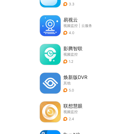
3.3
易视云
视频监控
|
云服务
4.0
影腾智联
视频监控
1.2
焕新版DVR
其他
5.0
联想慧眼
视频监控
2.4