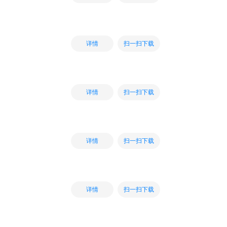
扫一扫下载
详情
扫一扫下载
详情
扫一扫下载
详情
扫一扫下载
详情