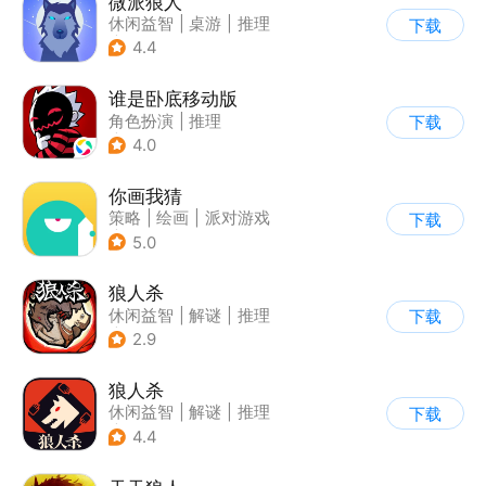
微派狼人
休闲益智
|
桌游
|
推理
下载
|
派对游戏
4.4
谁是卧底移动版
角色扮演
|
推理
下载
|
谁是卧底
4.0
|
非对称竞技
你画我猜
策略
|
绘画
|
派对游戏
下载
|
卡通
5.0
狼人杀
休闲益智
|
解谜
|
推理
下载
|
狼人杀
2.9
狼人杀
休闲益智
|
解谜
|
推理
下载
|
狼人杀
4.4