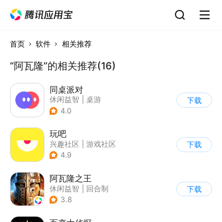
首页
软件
相关推荐
“阿瓦隆”的相关推荐(16)
同桌派对
休闲益智
|
桌游
下载
|
派对游戏
|
卡通
4.0
玩吧
兴趣社区
|
游戏社区
下载
4.9
阿瓦隆之王
休闲益智
|
回合制
下载
|
中世纪
|
欧美风
3.8