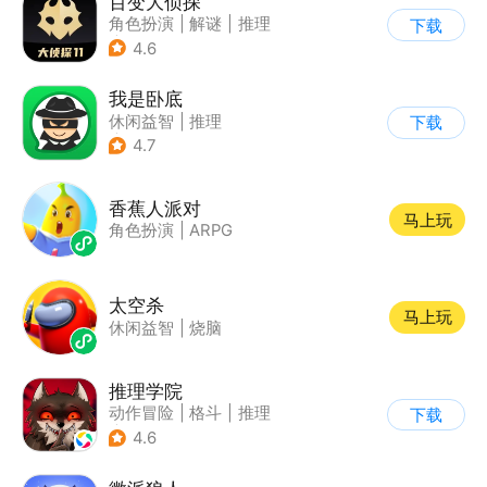
百变大侦探
角色扮演
|
解谜
|
推理
下载
|
派对游戏
4.6
我是卧底
休闲益智
|
推理
下载
|
派对游戏
4.7
香蕉人派对
马上玩
角色扮演
|
ARPG
太空杀
马上玩
休闲益智
|
烧脑
推理学院
动作冒险
|
格斗
|
推理
下载
|
狼人杀
4.6