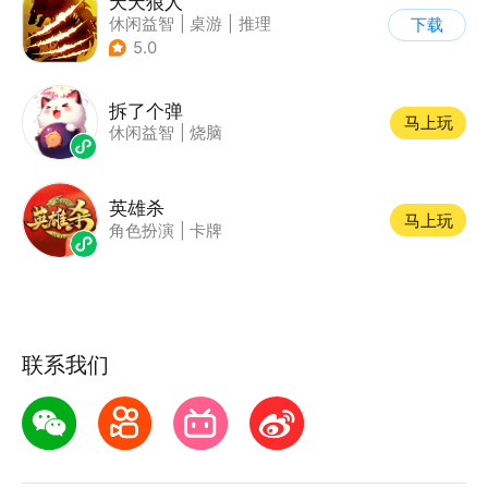
天天狼人
休闲益智
|
桌游
|
推理
下载
|
狼人杀
5.0
拆了个弹
马上玩
休闲益智
|
烧脑
英雄杀
马上玩
角色扮演
|
卡牌
联系我们