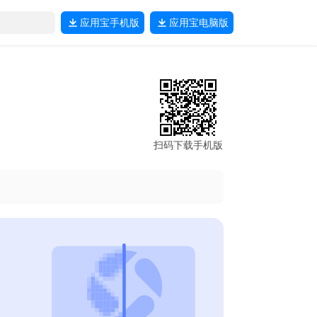
应用宝
手机版
应用宝
电脑版
扫码下载手机版