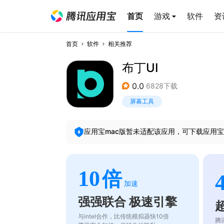
首页
游戏
软件
资
首页
软件
相关推荐
布丁UI
0.0
6828下载
屏幕工具
应用宝mac版暂未适配该应用，可下载应用宝
10
倍
加速
强强联合 极速引擎
与intel合作，比传统模拟器快10倍
腾