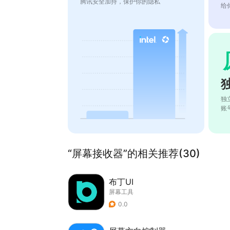
腾讯安全加持，保护你的隐私
给
独
账
“屏幕接收器”的相关推荐(30)
布丁UI
屏幕工具
0.0