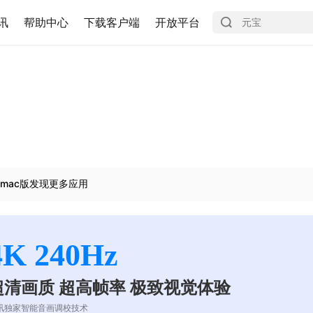
讯
帮助中心
下载客户端
开放平台
mac版发现更多应用
4K 240Hz
超清画质 超高帧率 极致视觉体验
讯独家智能音画调校技术