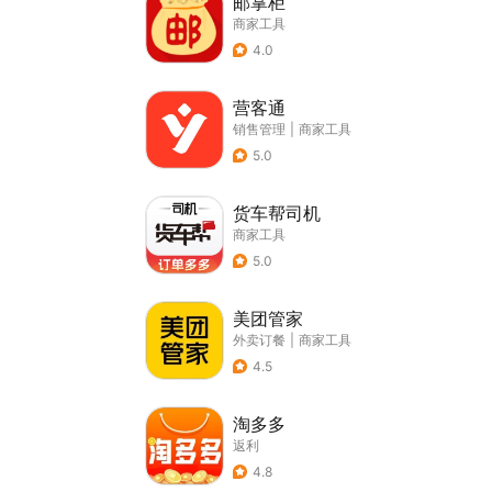
邮掌柜
商家工具
4.0
营客通
销售管理
|
商家工具
5.0
货车帮司机
商家工具
5.0
美团管家
外卖订餐
|
商家工具
4.5
淘多多
返利
4.8