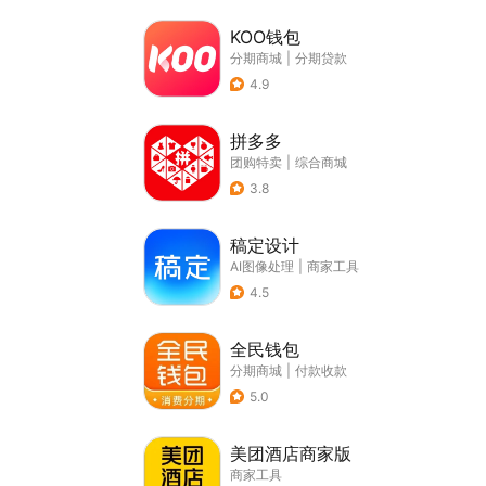
KOO钱包
分期商城
|
分期贷款
4.9
拼多多
团购特卖
|
综合商城
3.8
稿定设计
AI图像处理
|
商家工具
4.5
全民钱包
分期商城
|
付款收款
5.0
美团酒店商家版
商家工具