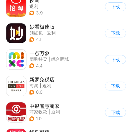
挖淘
返利
下载
3.9
妙看极速版
领红包
|
返利
下载
4.1
一点万象
团购特卖
|
综合商城
下载
4.4
新罗免税店
海淘
|
返利
下载
0.0
中银智慧商家
商家收款
|
返利
下载
1.0