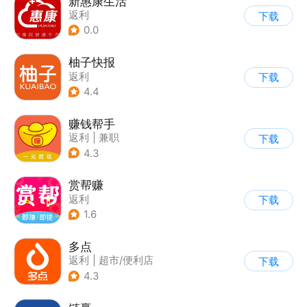
新惠康生活
返利
下载
0.0
柚子快报
返利
下载
4.4
赚钱帮手
返利
|
兼职
下载
4.3
赏帮赚
返利
下载
1.6
多点
返利
|
超市/便利店
下载
|
生鲜/买菜
4.3