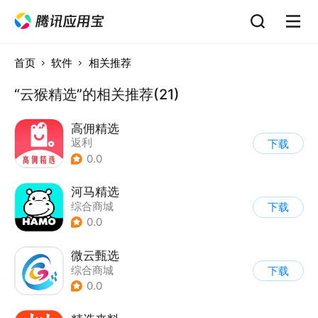
首页
软件
相关推荐
“云猴精选”的相关推荐(21)
高佣精选
返利
下载
0.0
河马精选
综合商城
下载
0.0
微云甄选
综合商城
下载
0.0