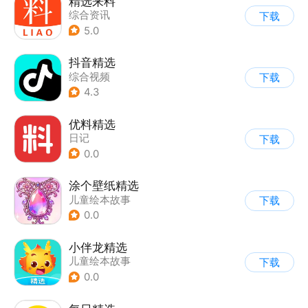
精选来料
综合资讯
下载
5.0
抖音精选
综合视频
下载
4.3
优料精选
日记
下载
0.0
涂个壁纸精选
儿童绘本故事
下载
0.0
小伴龙精选
儿童绘本故事
下载
0.0