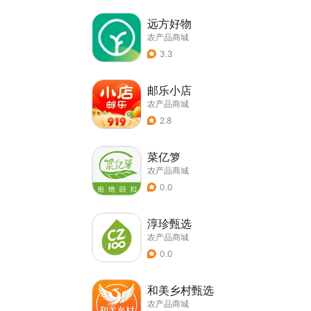
远方好物
农产品商城
3.3
邮乐小店
农产品商城
2.8
菜亿箩
农产品商城
0.0
淳珍甄选
农产品商城
0.0
和美乡村甄选
农产品商城