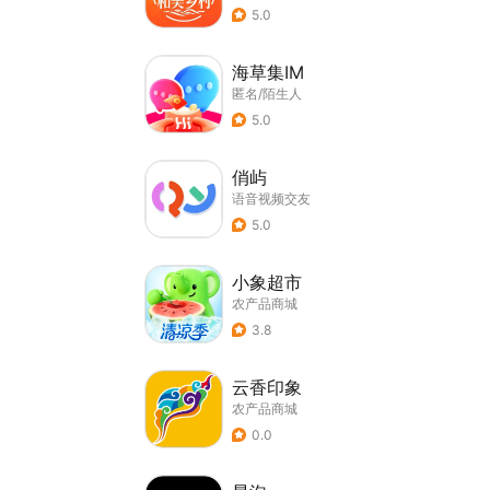
5.0
海草集IM
匿名/陌生人
5.0
俏屿
语音视频交友
5.0
小象超市
农产品商城
3.8
云香印象
农产品商城
0.0