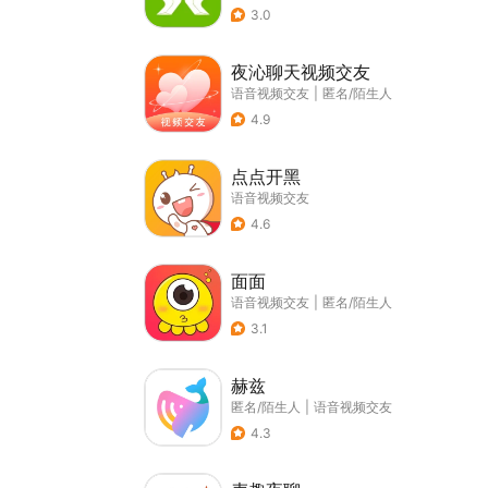
3.0
夜沁聊天视频交友
语音视频交友
|
匿名/陌生人
4.9
点点开黑
语音视频交友
4.6
面面
语音视频交友
|
匿名/陌生人
3.1
赫兹
匿名/陌生人
|
语音视频交友
4.3