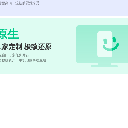
你更高清、流畅的视觉享受
原生
独家定制 极致还原
立窗口，多任务并行
号数据资产，手机电脑跨端互通