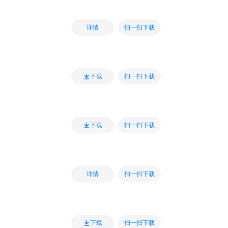
扫一扫下载
详情
扫一扫下载
下载
扫一扫下载
下载
扫一扫下载
详情
扫一扫下载
下载