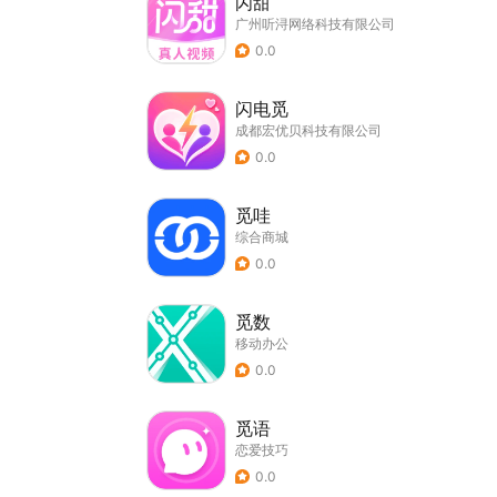
闪甜
广州听浔网络科技有限公司
0.0
闪电觅
成都宏优贝科技有限公司
0.0
觅哇
综合商城
0.0
觅数
移动办公
0.0
觅语
恋爱技巧
0.0