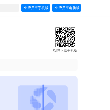
应用宝
手机版
应用宝
电脑版
扫码下载手机版