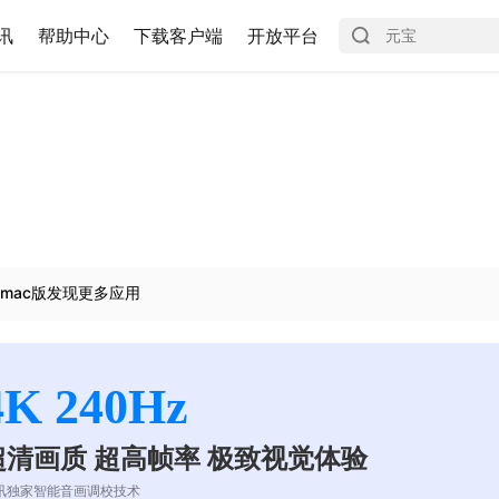
讯
帮助中心
下载客户端
开放平台
mac版发现更多应用
4K 240Hz
超清画质 超高帧率 极致视觉体验
讯独家智能音画调校技术