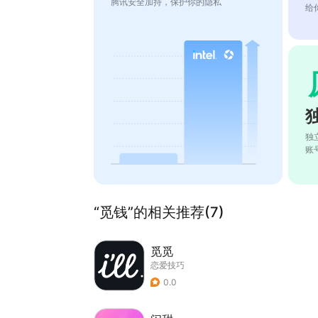
腾讯安全加持，保护你的隐私
给
独
账
“觅钱”的相关推荐(7)
觅觅
恋爱技巧
0.0