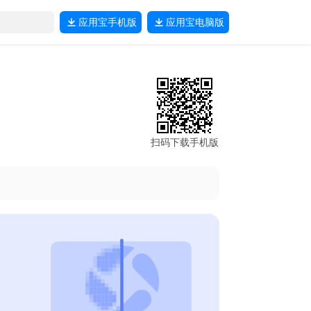
应用宝
手机版
应用宝
电脑版
扫码下载手机版