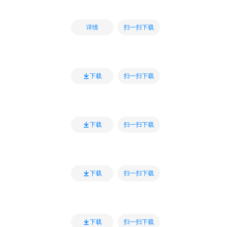
扫一扫下载
详情
扫一扫下载
下载
扫一扫下载
下载
扫一扫下载
下载
扫一扫下载
下载