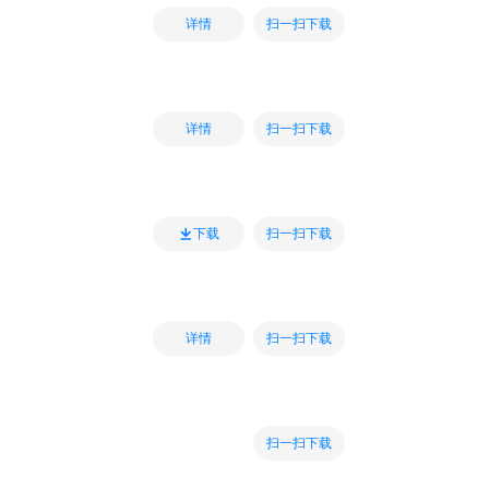
扫一扫下载
详情
扫一扫下载
详情
扫一扫下载
下载
扫一扫下载
详情
扫一扫下载