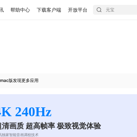
讯
帮助中心
下载客户端
开放平台
mac版发现更多应用
4K 240Hz
超清画质 超高帧率 极致视觉体验
讯独家智能音画调校技术