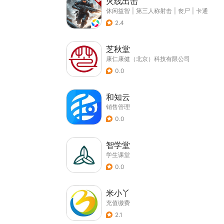
火线出击
休闲益智
|
第三人称射击
|
丧尸
|
卡通
2.4
芝秋堂
康仁康健（北京）科技有限公司
0.0
和知云
销售管理
0.0
智学堂
学生课堂
0.0
米小丫
充值缴费
2.1