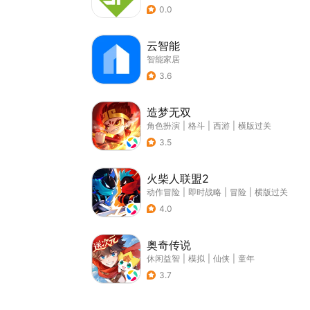
0.0
云智能
智能家居
3.6
造梦无双
角色扮演
|
格斗
|
西游
|
横版过关
3.5
火柴人联盟2
动作冒险
|
即时战略
|
冒险
|
横版过关
4.0
奥奇传说
休闲益智
|
模拟
|
仙侠
|
童年
3.7