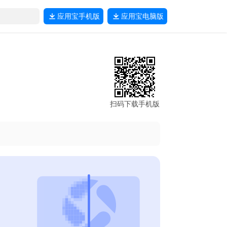
应用宝
手机版
应用宝
电脑版
扫码下载手机版