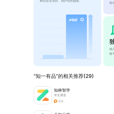
腾讯安全加持，保护你的隐私
给
独
账
“知一有品”的相关推荐(29)
知林智学
学生课堂
0.0