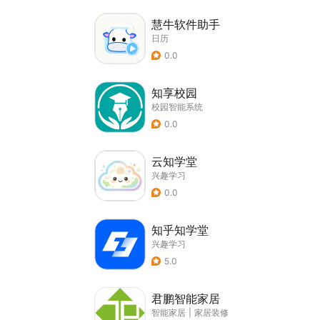
慧牛软件助手
日历
0.0
知享校园
校园智能系统
0.0
云知学堂
兴趣学习
0.0
知乎知学堂
兴趣学习
5.0
君鹏智能家居
智能家居
|
家居装修