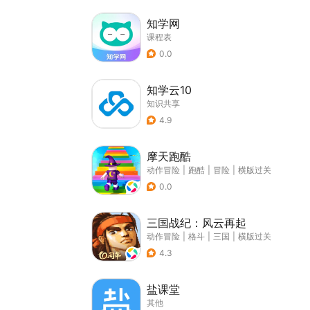
知学网
课程表
0.0
知学云10
知识共享
4.9
摩天跑酷
动作冒险
|
跑酷
|
冒险
|
横版过关
0.0
三国战纪：风云再起
动作冒险
|
格斗
|
三国
|
横版过关
4.3
盐课堂
其他