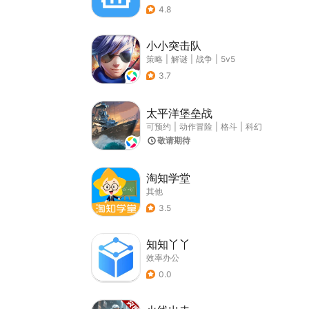
4.8
小小突击队
策略
|
解谜
|
战争
|
5v5
3.7
太平洋堡垒战
可预约
|
动作冒险
|
格斗
|
科幻
敬请期待
淘知学堂
其他
3.5
知知丫丫
效率办公
0.0