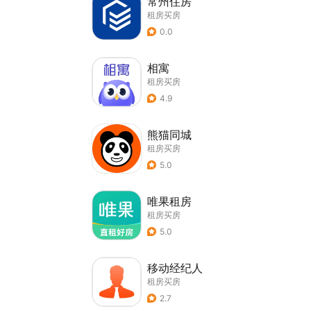
常州住房
租房买房
0.0
相寓
租房买房
4.9
熊猫同城
租房买房
5.0
唯果租房
租房买房
5.0
移动经纪人
租房买房
2.7