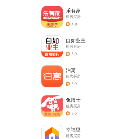
乐有家
租房买房
4.8
自如业主
租房买房
5.0
泊寓
租房买房
5.0
兔博士
租房买房
5.0
幸福里
租房买房