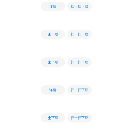
扫一扫下载
详情
扫一扫下载
下载
扫一扫下载
下载
扫一扫下载
详情
扫一扫下载
下载