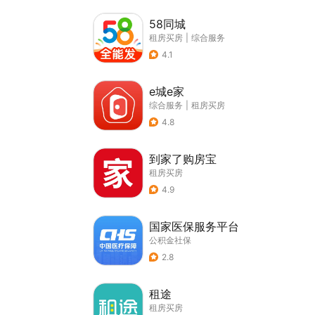
58同城
租房买房
|
综合服务
4.1
e城e家
综合服务
|
租房买房
4.8
到家了购房宝
租房买房
4.9
国家医保服务平台
公积金社保
2.8
租途
租房买房