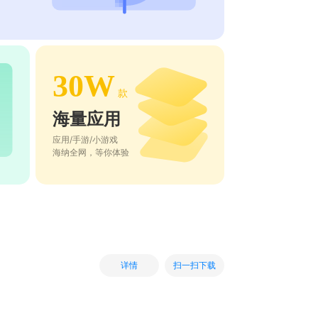
30W
款
海量应用
应用/手游/小游戏
海纳全网，等你体验
扫一扫下载
详情