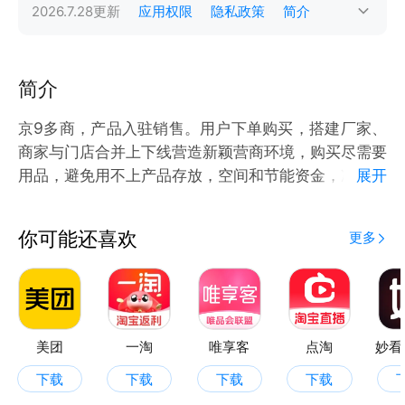
2026.7.28
更新
应用权限
隐私政策
简介
简介
京9多商，产品入驻销售。用户下单购买，搭建厂家、
商家与门店合并上下线营造新颖营商环境，购买尽需要
用品，避免用不上产品存放，空间和节能资金，准地、
展开
准时、销售体验购买售后。具特色生活用品、生产物资
销售，购买共享平台。
你可能还喜欢
更多
美团
一淘
唯享客
点淘
妙看
下载
下载
下载
下载