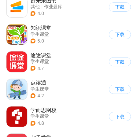
好未来图书
其他
|
作业题库
下载
|
学生课堂
4.0
知识课堂
学生课堂
下载
5.0
途途课堂
学生课堂
下载
4.7
点读通
学生课堂
下载
4.2
学而思网校
学生课堂
下载
4.8