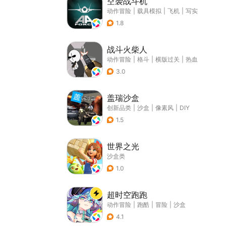
空袭战斗机
动作冒险
|
载具模拟
|
飞机
|
写实
1.8
战斗火柴人
动作冒险
|
格斗
|
横版过关
|
热血
3.0
盖瑞沙盒
创新品类
|
沙盒
|
像素风
|
DIY
1.5
世界之光
沙盒类
1.0
超时空跑跑
动作冒险
|
跑酷
|
冒险
|
沙盒
4.1