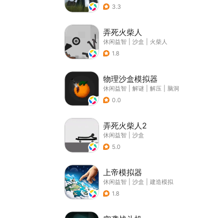
3.3
弄死火柴人
休闲益智
|
沙盒
|
火柴人
1.8
物理沙盒模拟器
休闲益智
|
解谜
|
解压
|
脑洞
0.0
弄死火柴人2
休闲益智
|
沙盒
5.0
上帝模拟器
休闲益智
|
沙盒
|
建造模拟
1.8