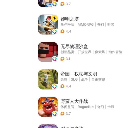
3.7
黎明之塔
角色扮演
|
MMORPG
|
奇幻
|
暗黑
4.4
无尽物理沙盒
创新品类
|
开放世界
|
像素风
|
动作冒险
3.1
帝国：权杖与文明
策略
|
SLG
|
战争
|
自由交易
4.4
野蛮人大作战
休闲益智
|
Roguelike
|
奇幻
|
卡通
3.7