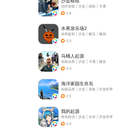
沙盒模组
动作冒险
|
沙盒
|
探险
|
卡通
2.8
水果游乐场2
休闲益智
|
沙盒
|
解压
|
脑洞
0.0
马桶人起源
创新品类
|
沙盒
|
卡通
|
建造
3.0
海洋家园生存岛
创新品类
|
沙盒
|
冒险
|
开放世界
2.5
我的起源
角色扮演
|
沙盒
|
生存
|
开放世界
2.0