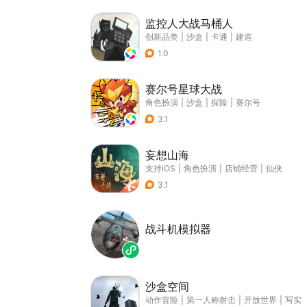
监控人大战马桶人
创新品类
|
沙盒
|
卡通
|
建造
1.0
赛尔号星球大战
角色扮演
|
沙盒
|
探险
|
赛尔号
3.1
妄想山海
支持iOS
|
角色扮演
|
店铺经营
|
仙侠
3.1
战斗机模拟器
沙盒空间
动作冒险
|
第一人称射击
|
开放世界
|
写实