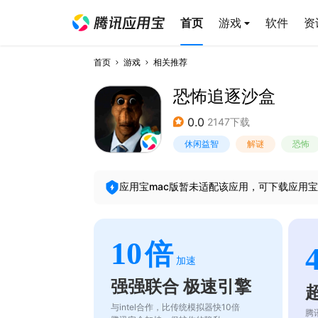
首页
游戏
软件
资
首页
游戏
相关推荐
恐怖追逐沙盒
0.0
2147下载
休闲益智
解谜
恐怖
应用宝mac版暂未适配该应用，可下载应用宝
10
倍
加速
强强联合 极速引擎
与intel合作，比传统模拟器快10倍
腾