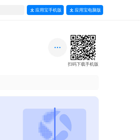
应用宝
手机版
应用宝
电脑版
扫码下载手机版