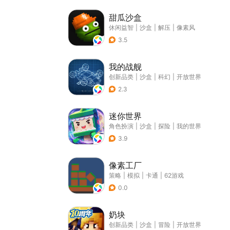
甜瓜沙盒
休闲益智
|
沙盒
|
解压
|
像素风
3.5
我的战舰
创新品类
|
沙盒
|
科幻
|
开放世界
2.3
迷你世界
角色扮演
|
沙盒
|
探险
|
我的世界
3.9
像素工厂
策略
|
模拟
|
卡通
|
62游戏
0.0
奶块
创新品类
|
沙盒
|
冒险
|
开放世界