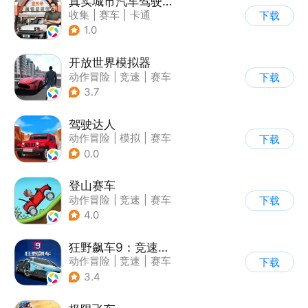
真实城市汽车驾驶3D
收集
|
赛车
|
卡通
下载
|
模拟
1.0
开放世界模拟器
动作冒险
|
竞速
|
赛车
下载
|
开放世界
3.7
驾驶达人
动作冒险
|
模拟
|
赛车
下载
|
漂移
0.0
登山赛车
动作冒险
|
竞速
|
赛车
下载
|
卡通
4.0
狂野飙车9：竞速传奇
动作冒险
|
竞速
|
赛车
下载
|
狂野飙车
3.4