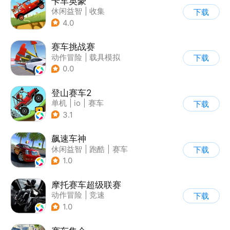
卡车英豪
休闲益智
|
收集
下载
4.0
赛车挑战赛
动作冒险
|
载具模拟
下载
|
汽车
|
写实
0.0
登山赛车2
单机
|
io
|
赛车
下载
|
欧美风
3.1
飙速车神
休闲益智
|
跑酷
|
赛车
下载
|
漂移
1.0
摩托赛车超级联赛
动作冒险
|
竞速
下载
|
摩托车
|
挑战赛
1.0