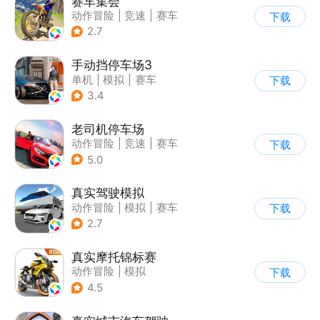
赛车集会
动作冒险
|
竞速
|
赛车
下载
|
写实
2.7
手动挡停车场3
单机
|
模拟
|
赛车
下载
|
开放世界
3.4
老司机停车场
动作冒险
|
竞速
|
赛车
下载
|
写实
5.0
真实驾驶模拟
动作冒险
|
模拟
|
赛车
下载
|
漂移
2.7
真实摩托锦标赛
动作冒险
|
模拟
下载
|
摩托车
|
写实
4.5