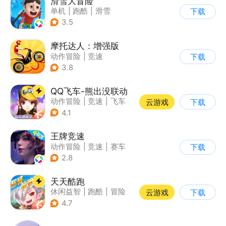
滑雪大冒险
单机
|
跑酷
|
滑雪
下载
|
游道易
3.5
摩托达人：增强版
动作冒险
|
竞速
下载
|
摩托车
|
卡通
3.8
QQ飞车-熊出没联动
动作冒险
|
竞速
|
飞车
云游戏
下载
|
漂移
4.1
王牌竞速
动作冒险
|
竞速
|
赛车
下载
|
漂移
2.8
天天酷跑
休闲益智
|
跑酷
|
冒险
云游戏
下载
|
萌系
4.7