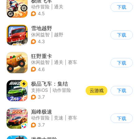
极限飞车
动作冒险
|
通关
下载
|
摩托车
|
横版过关
4.5
雪地越野
休闲益智
|
越野
下载
|
横版过关
4.3
狂野重卡
休闲益智
|
通关
|
赛车
下载
4.6
极品飞车：集结
支持iOS
|
动作冒险
云游戏
下载
|
竞速
|
赛车
3.7
巅峰极速
动作冒险
|
竞速
|
赛车
下载
|
漂移
3.7