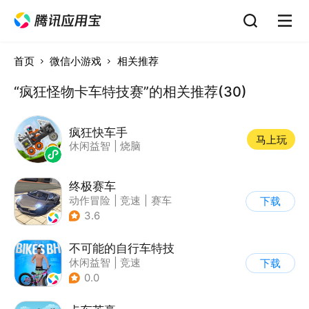
首页
微信小游戏
相关推荐
“疯狂怪物卡车特技赛”的相关推荐(30)
疯狂快车手
马上玩
休闲益智
|
烧脑
终极赛车
动作冒险
|
竞速
|
赛车
下载
3.6
不可能的自行车特技
休闲益智
|
竞速
下载
|
自行车
|
写实
0.0