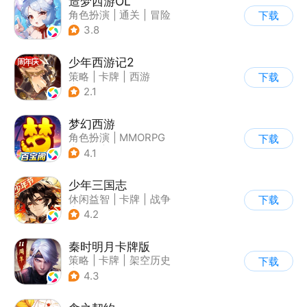
造梦西游OL
角色扮演
|
通关
|
冒险
下载
|
剧情
3.8
少年西游记2
策略
|
卡牌
|
西游
下载
|
剧情
2.1
梦幻西游
角色扮演
|
MMORPG
下载
|
西游
|
自由交易
4.1
少年三国志
休闲益智
|
卡牌
|
战争
下载
|
少年三国志
4.2
秦时明月卡牌版
策略
|
卡牌
|
架空历史
下载
|
秦时明月
4.3