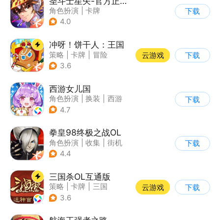
圣斗士星矢-官方正版(腾讯)
角色扮演
|
卡牌
下载
|
动漫改编
4.0
|
圣斗士星矢
冲呀！饼干人：王国
策略
|
卡牌
|
冒险
云游戏
下载
|
卡通
3.6
西游女儿国
角色扮演
|
换装
|
西游
下载
|
剧情
4.7
拳皇98终极之战OL
角色扮演
|
收集
|
街机
下载
|
拳皇
4.4
三国杀OL互通版
策略
|
卡牌
|
三国
云游戏
下载
|
三国杀
3.6