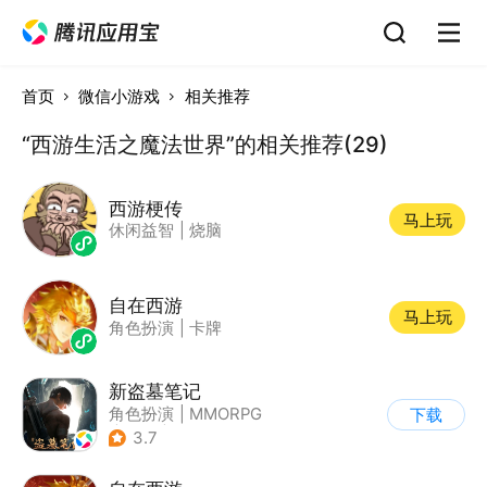
首页
微信小游戏
相关推荐
“西游生活之魔法世界”的相关推荐(29)
西游梗传
马上玩
休闲益智
|
烧脑
自在西游
马上玩
角色扮演
|
卡牌
新盗墓笔记
角色扮演
|
MMORPG
下载
|
冒险
|
盗墓笔记
3.7