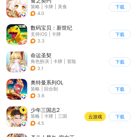
食之契约
策略
|
卡牌
|
美食
下载
|
二次元
4.0
数码宝贝：新世纪
支持iOS
|
卡牌
下载
|
动漫改编
|
数码宝贝
3.3
命运圣契
角色扮演
|
卡牌
|
冒险
下载
|
美少女
3.1
奥特曼系列OL
策略
|
回合制
下载
|
动漫改编
|
奥特曼
3.6
少年三国志2
策略
|
卡牌
|
三国
云游戏
下载
|
少年三国志
4.5