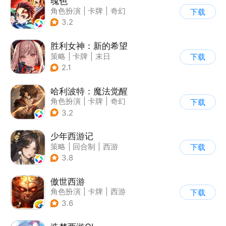
魂色
角色扮演
|
卡牌
|
奇幻
下载
|
动漫
3.2
胜利女神：新的希望
策略
|
卡牌
|
末日
下载
|
美少女
2.1
哈利波特：魔法觉醒
角色扮演
|
卡牌
|
奇幻
下载
|
哈利波特
3.2
少年西游记
策略
|
回合制
|
西游
下载
|
中国风
3.8
傲世西游
角色扮演
|
卡牌
|
西游
下载
|
卡通
3.6