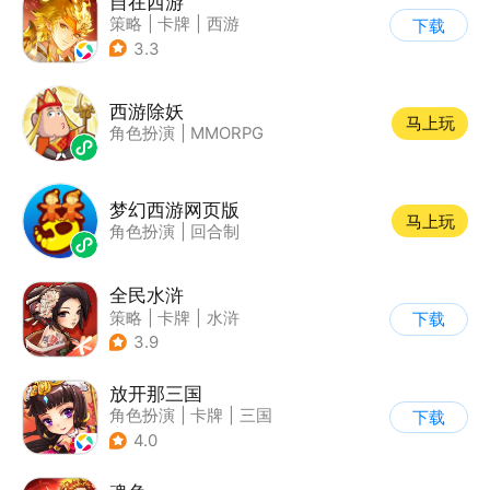
自在西游
策略
|
卡牌
|
西游
下载
|
中国风
3.3
西游除妖
马上玩
角色扮演
|
MMORPG
梦幻西游网页版
马上玩
角色扮演
|
回合制
全民水浒
策略
|
卡牌
|
水浒
下载
|
中国风
3.9
放开那三国
角色扮演
|
卡牌
|
三国
下载
|
Q版
4.0