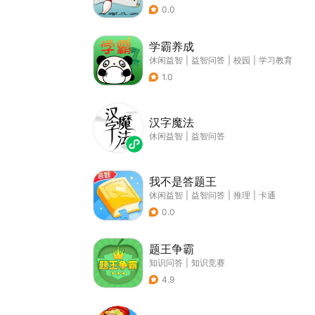
0.0
学霸养成
休闲益智
|
益智问答
|
校园
|
学习教育
1.0
汉字魔法
休闲益智
|
益智问答
我不是答题王
休闲益智
|
益智问答
|
推理
|
卡通
0.0
题王争霸
知识问答
|
知识竞赛
4.9