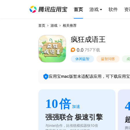
首页
游戏
软件
资
首页
游戏
相关推荐
疯狂成语王
0.0
757下载
休闲益智
益智问答
成
应用宝mac版暂未适配该应用，可下载应用宝
10
倍
加速
强强联合 极速引擎
与intel合作，比传统模拟器快10倍
腾