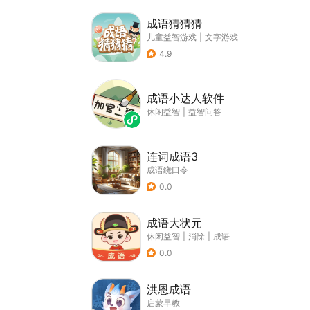
成语猜猜猜
儿童益智游戏
|
文字游戏
4.9
成语小达人软件
休闲益智
|
益智问答
连词成语3
成语绕口令
0.0
成语大状元
休闲益智
|
消除
|
成语
0.0
洪恩成语
启蒙早教