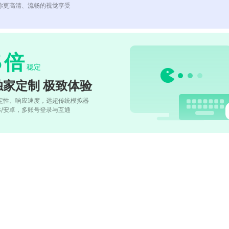
你更高清、流畅的视觉享受
5
倍
稳定
独家定制 极致体验
定性、响应速度，远超传统模拟器
OS/安卓，多账号登录与互通