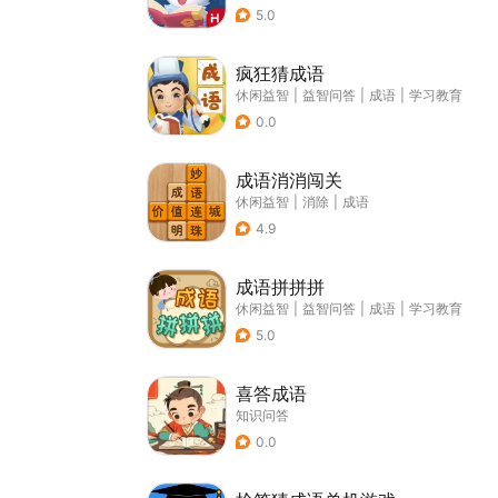
5.0
疯狂猜成语
休闲益智
|
益智问答
|
成语
|
学习教育
0.0
成语消消闯关
休闲益智
|
消除
|
成语
4.9
成语拼拼拼
休闲益智
|
益智问答
|
成语
|
学习教育
5.0
喜答成语
知识问答
0.0