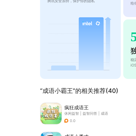
腾讯安全加持，保护你的隐私
给
稳
i
“成语小霸王”的相关推荐(40)
疯狂成语王
休闲益智
|
益智问答
|
成语
0.0