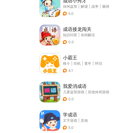
成语小秀才
休闲益智
|
解谜
|
战争
|
脑洞
5.0
成语接龙闯关
知识问答
|
休闲解压
0.0
小霸王
格斗
|
街机
|
童年
|
怀旧
4.1
我爱消成语
儿童益智游戏
|
其他休闲游戏
0.0
学成语
文字游戏
|
其他
5.0