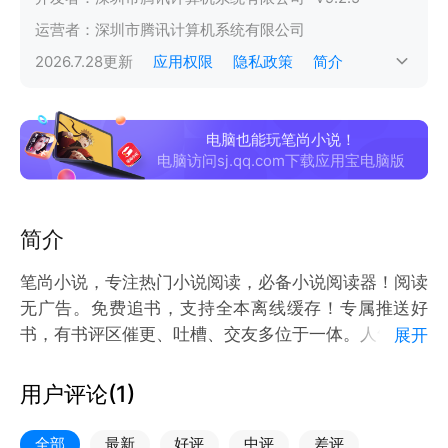
运营者：
深圳市腾讯计算机系统有限公司
2026.7.28
更新
应用权限
隐私政策
简介
电脑也能玩笔尚小说！
电脑访问sj.qq.com下载应用宝电脑版
简介
笔尚小说，专注热门小说阅读，必备小说阅读器！阅读
无广告。免费追书，支持全本离线缓存！专属推送好
书，有书评区催更、吐槽、交友多位于一体。人气的网
展开
文小说大全的看书软件！
用户评论(
1
)
【签到送券】
满屏书券，签到就送！分享好友，加量放送！
全部
最新
好评
中评
差评