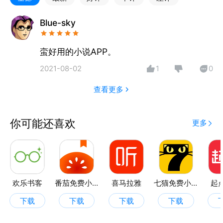
【优质小说】
Blue-sky
热门txt小说放肆读。每日更新免费阅读，纵横佳作限
免优惠，总有佳作适合你。
蛮好用的小说APP。
2021-08-02
1
0
【云书架】
追书大神。小说阅读记录可随时同步至微信阅读！与作
查看更多
者更新云同步，还有更新提醒，一键阅读更新章节，绝
不错过任何精彩。
你可能还喜欢
更多
【个性推荐】
懂你的笔尚会为您推荐喜爱的电子书，从此告别书荒，
让你爱不释手。
欢乐书客
番茄免费小说
喜马拉雅
七猫免费小说
起
【联系我们】
下载
下载
下载
下载
服务号：笔尚小说（bsxiaoshuo）
客服微信：bsxs020