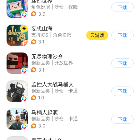
迷你世界
角色扮演
|
沙盒
|
探险
下载
|
我的世界
3.9
妄想山海
支持iOS
|
角色扮演
云游戏
下载
|
店铺经营
|
仙侠
3.1
无尽物理沙盒
创新品类
|
开放世界
下载
|
像素风
|
动作冒险
3.1
监控人大战马桶人
创新品类
|
沙盒
|
卡通
下载
|
建造
1.0
马桶人起源
创新品类
|
沙盒
|
卡通
下载
|
建造
3.0