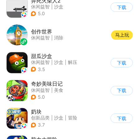
弄死火柴人2
休闲益智
|
沙盒
下载
5.0
创作世界
马上玩
休闲益智
|
消除
甜瓜沙盒
休闲益智
|
沙盒
|
解压
下载
|
像素风
3.5
奇妙美味日记
休闲益智
|
美食
下载
|
宝宝巴士
|
学习教育
5.0
奶块
创新品类
|
沙盒
|
冒险
下载
|
开放世界
3.7