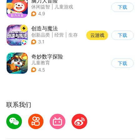
脑力大冒险
休闲益智
|
儿童游戏
下载
|
卡通
|
学习教育
4.9
创造与魔法
创新品类
|
经营
|
生存
云游戏
下载
|
开放世界
3.1
奇妙数字探险
儿童教育
下载
|
儿童益智游戏
4.5
|
兴趣学习
联系我们