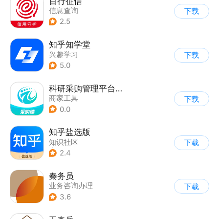
百行征信
信息查询
下载
|
业务咨询办理
2.5
|
政企业务
知乎知学堂
兴趣学习
下载
5.0
科研采购管理平台采购端
商家工具
下载
0.0
知乎盐选版
知识社区
下载
|
综合社区/论坛
2.4
秦务员
业务咨询办理
下载
3.6