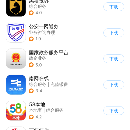
黑猫投诉
综合服务
下载
4.0
公安一网通办
业务咨询办理
下载
|
政企业务
|
综合服务
1.9
国家政务服务平台
政企业务
下载
5.0
南网在线
综合服务
|
充值缴费
下载
3.4
58本地
本地宝
|
综合服务
下载
4.2