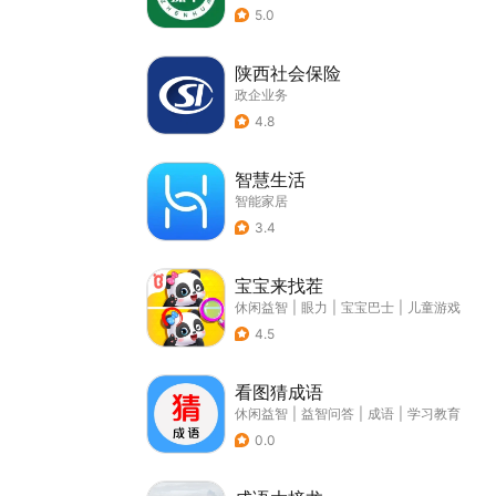
5.0
陕西社会保险
政企业务
4.8
智慧生活
智能家居
3.4
宝宝来找茬
休闲益智
|
眼力
|
宝宝巴士
|
儿童游戏
4.5
看图猜成语
休闲益智
|
益智问答
|
成语
|
学习教育
0.0