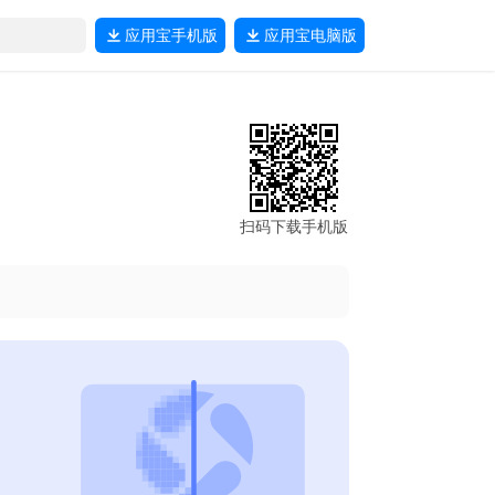
应用宝
手机版
应用宝
电脑版
扫码下载手机版