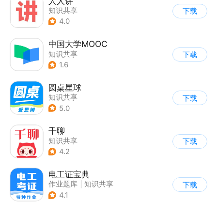
人人讲
知识共享
下载
4.0
中国大学MOOC
知识共享
下载
1.6
圆桌星球
知识共享
下载
5.0
千聊
知识共享
下载
4.2
电工证宝典
作业题库
|
知识共享
下载
|
其他
4.1