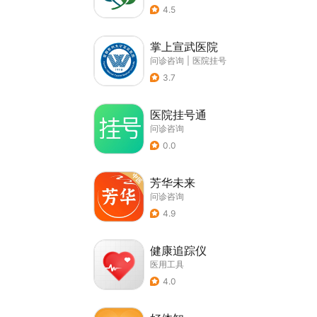
4.5
掌上宣武医院
问诊咨询
|
医院挂号
3.7
医院挂号通
问诊咨询
0.0
芳华未来
问诊咨询
4.9
健康追踪仪
医用工具
4.0