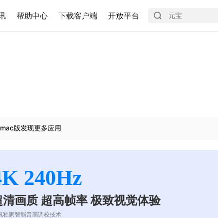
讯
帮助中心
下载客户端
开放平台
mac版发现更多应用
4K 240Hz
超清画质 超高帧率 极致视觉体验
讯独家智能音画调校技术