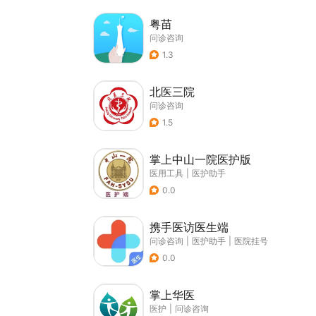
粤苗
问诊咨询
1.3
北医三院
问诊咨询
1.5
掌上中山一院医护版
医用工具
|
医护助手
0.0
携手医访医生端
问诊咨询
|
医护助手
|
医院挂号
0.0
掌上华医
医护
|
问诊咨询