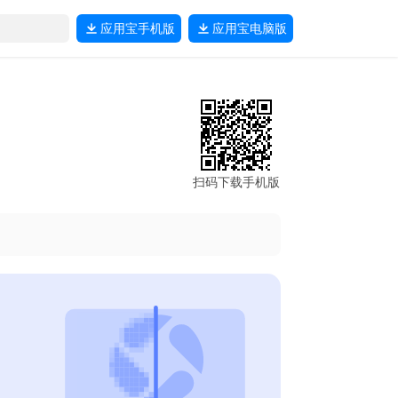
应用宝
手机版
应用宝
电脑版
扫码下载手机版