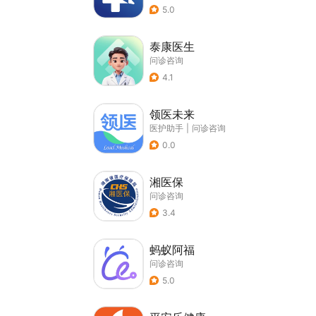
5.0
泰康医生
问诊咨询
4.1
领医未来
医护助手
|
问诊咨询
0.0
湘医保
问诊咨询
3.4
蚂蚁阿福
问诊咨询
5.0