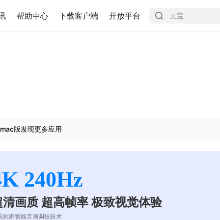
讯
帮助中心
下载客户端
开放平台
mac版发现更多应用
4K 240Hz
超清画质 超高帧率 极致视觉体验
讯独家智能音画调校技术