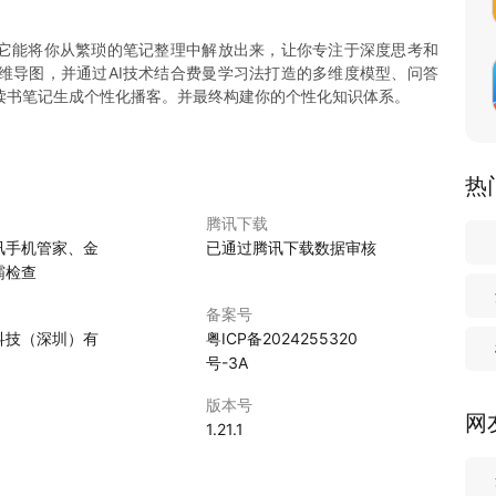
伴侣。它能将你从繁琐的笔记整理中解放出来，让你专注于深度思考和
维导图，并通过AI技术结合费曼学习法打造的多维度模型、问答
读书笔记生成个性化播客。并最终构建你的个性化知识体系。
热
腾讯下载
讯手机管家、金
已通过腾讯下载数据审核
霸检查
备案号
科技（深圳）有
粤ICP备2024255320
号-3A
版本号
网
1.21.1