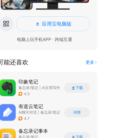
应用宝电脑版
电脑上玩手机APP · 跨端互通
可能还喜欢
更多
印象笔记
备忘录/笔记
|
AI文章写作
下载
4.5
有道云笔记
AI聊天对话
|
备忘录/笔记
详情
4.7
备忘录记事本
备忘录/笔记
下载