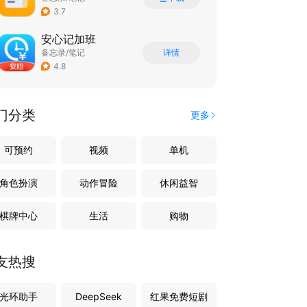
3.7
安心记加班
备忘录/笔记
详情
4.8
门分类
更多
可预约
视频
单机
角色扮演
动作冒险
休闲益智
棋牌中心
生活
购物
友热搜
光环助手
DeepSeek
红果免费短剧