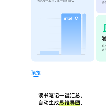
腾讯安全加持，保护你的隐私
给
独
账
预览