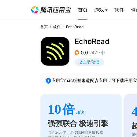
首页
游戏
软件
资
首页
软件
EchoRead
EchoRead
0.0
247下载
备忘录/笔记
应用宝mac版暂未适配该应用，可下载应用宝
10
倍
加速
强强联合 极速引擎
与intel合作，比传统模拟器快10倍
腾