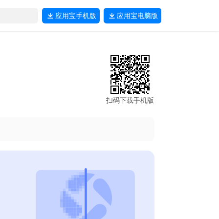
应用宝
手机版
应用宝
电脑版
扫码下载手机版