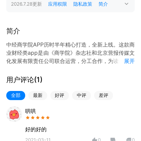
2026.7.28
更新
应用权限
隐私政策
简介
简介
中经商学院APP历时半年精心打造，全新上线。这款商
业财经类app是由《商学院》杂志社和北京营报传媒文
化发展有限责任公司联合运营，分工合作，为读者带来
展开
最独家、最权威、最前沿的商业资讯。我们秉承终身学
习、智慧经营、达善社会的理念，以传播商业新知为己
用户评论(
1
)
任，提供一切对管理有益的方法、工具和理念，是管理
他人和企业的有效指南。 1、精选前沿商业资讯----敏
全部
最新
好评
中评
差评
捷触达 在信息浪潮里以商学院的价值判断力，将每日
新鲜资讯精选后及时呈现，培养您灵敏商业嗅觉。 2、
哄哄
六大商学院板块内容—全新呈现 每期内容深度聚焦、
传播一个管理细目，大量原创文章专治经营管理者的知
好的好的
识焦虑症，为您提供有速度的管理新知、简报佐证和头
2021-03-11
0
0