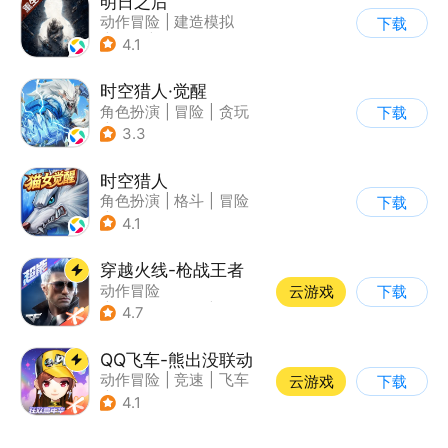
明日之后
动作冒险
|
建造模拟
下载
|
丧尸
|
明日之后
4.1
时空猎人·觉醒
角色扮演
|
冒险
|
贪玩
下载
|
街机
3.3
时空猎人
角色扮演
|
格斗
|
冒险
下载
|
时空猎人
4.1
穿越火线-枪战王者
动作冒险
云游戏
下载
|
第一人称射击
|
枪战
4.7
|
穿越火线
QQ飞车-熊出没联动
动作冒险
|
竞速
|
飞车
云游戏
下载
|
漂移
4.1