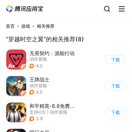
首页
游戏
相关推荐
“穿越时空之翼”的相关推荐(8)
无畏契约：源能行动
动作冒险
下载
|
第一人称射击
|
枪战
4.0
|
5v5
王牌战士
动作冒险
下载
|
第一人称射击
|
枪战
4.5
|
5v5
和平精英-8.8免费领20连抽
支持iOS
|
动作冒险
下载
|
PvP
|
枪战
3.9