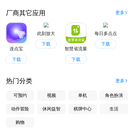
必要的数据浪费。
【超效倒数日】记录您关注的重要事件和任务，设置倒
厂商其它应用
更多
计时，时刻提醒您即将到来的时刻，确保您及时准备，
珍惜每一个重要日子。
选择超效流量，让您的数据管理更加高效与智能。立即
此刻放大
每日多点点
下载，开启您的流量省心之旅，享受每一次在线体验的
下载
下载
连点宝
智慧省流量
下载
下载
热门分类
更多
可预约
视频
单机
角色扮演
动作冒险
休闲益智
棋牌中心
生活
购物