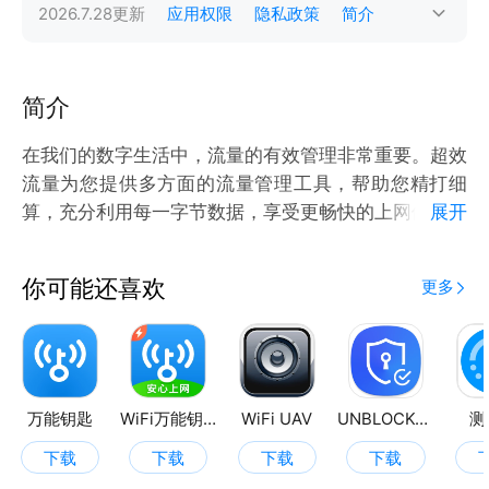
2026.7.28
更新
应用权限
隐私政策
简介
简介
在我们的数字生活中，流量的有效管理非常重要。超效
流量为您提供多方面的流量管理工具，帮助您精打细
算，充分利用每一字节数据，享受更畅快的上网体验。
展开
功能亮点：
【流量单位换算】轻松实现流量单位之间的换算，帮助
你可能还喜欢
更多
您更加直观地了解数据使用情况，不再被复杂的单位困
扰。
【流量小知识】通过有效的流量知识，您可以学习如何
合理使用流量，了解流量的基本概念及使用技巧，助您
做出明智的决策。
万能钥匙
WiFi万能钥匙极速版
WiFi UAV
UNBLOCKCN
测
【流量应用排行】实时查看各应用的流量消耗排行，让
下载
下载
下载
下载
您清楚了解哪些应用耗流，从而调整使用习惯，避免不