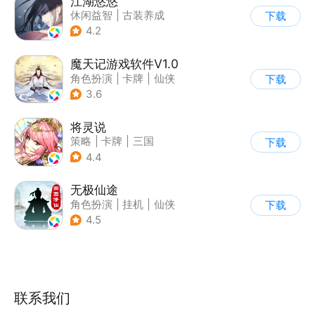
江湖悠悠
休闲益智
|
古装养成
下载
|
田园生活
|
剧情
4.2
魔天记游戏软件V1.0
角色扮演
|
卡牌
|
仙侠
下载
|
小说改编IP
3.6
将灵说
策略
|
卡牌
|
三国
下载
|
中国风
4.4
无极仙途
角色扮演
|
挂机
|
仙侠
下载
|
文字游戏
4.5
联系我们