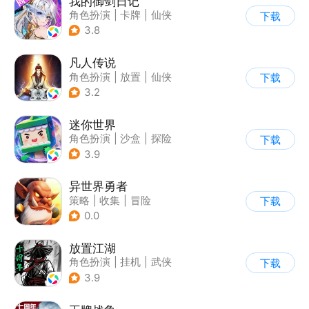
我的御剑日记
角色扮演
|
卡牌
|
仙侠
下载
|
山海经
3.8
凡人传说
角色扮演
|
放置
|
仙侠
下载
|
文字游戏
3.2
迷你世界
角色扮演
|
沙盒
|
探险
下载
|
我的世界
3.9
异世界勇者
策略
|
收集
|
冒险
下载
|
Q版
0.0
放置江湖
角色扮演
|
挂机
|
武侠
下载
|
文字游戏
3.9