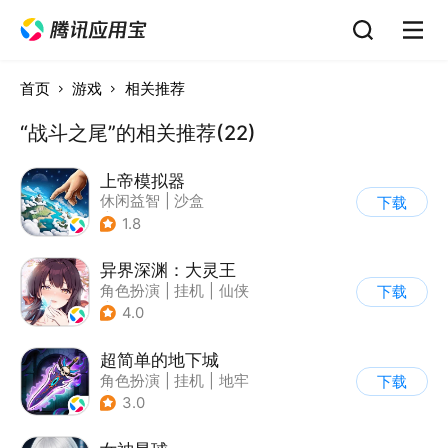
首页
游戏
相关推荐
“战斗之尾”的相关推荐(22)
上帝模拟器
休闲益智
|
沙盒
下载
|
建造模拟
1.8
异界深渊：大灵王
角色扮演
|
挂机
|
仙侠
下载
|
古风
4.0
超简单的地下城
角色扮演
|
挂机
|
地牢
下载
|
暗黑
3.0