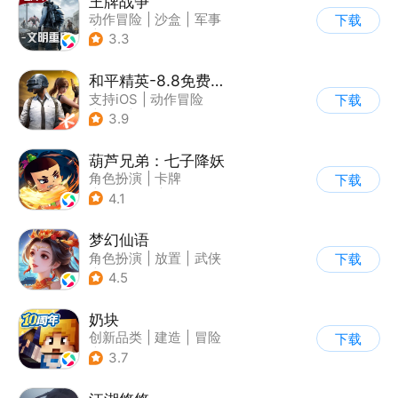
王牌战争
动作冒险
|
沙盒
|
军事
下载
|
开放世界
3.3
和平精英-8.8免费领20连抽
支持iOS
|
动作冒险
下载
|
PvP
|
枪战
3.9
葫芦兄弟：七子降妖
角色扮演
|
卡牌
下载
|
动漫改编
|
葫芦娃
4.1
梦幻仙语
角色扮演
|
放置
|
武侠
下载
|
封神榜
4.5
奶块
创新品类
|
建造
|
冒险
下载
|
开放世界
3.7