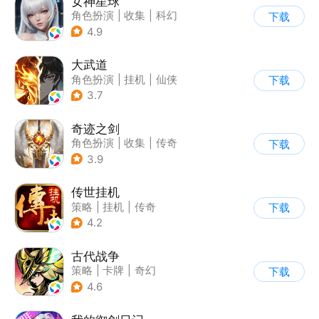
女神星球
角色扮演
|
收集
|
科幻
下载
|
捏脸
4.9
大武道
角色扮演
|
挂机
|
仙侠
下载
|
无双割草
3.7
奇迹之剑
角色扮演
|
收集
|
传奇
下载
|
奇迹MU
3.9
传世挂机
策略
|
挂机
|
传奇
下载
|
自由交易
4.2
古代战争
策略
|
卡牌
|
奇幻
下载
|
卡通
4.6