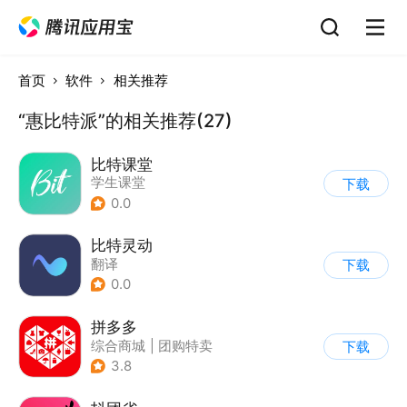
首页
软件
相关推荐
“惠比特派”的相关推荐(27)
比特课堂
学生课堂
下载
0.0
比特灵动
翻译
下载
0.0
拼多多
综合商城
|
团购特卖
下载
3.8