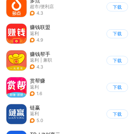
多点
超市/便利店
下载
|
生鲜/买菜
|
返利
4.3
赚钱联盟
返利
下载
4.9
赚钱帮手
返利
|
兼职
下载
4.3
赏帮赚
返利
下载
1.6
链赢
返利
下载
5.0