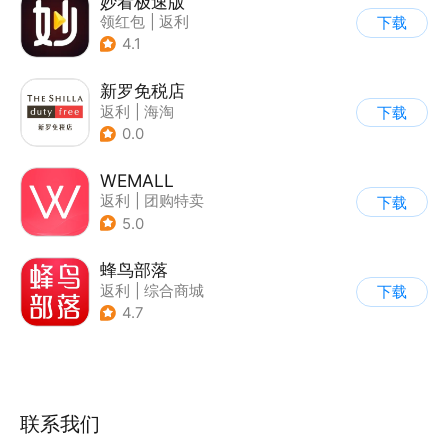
妙看极速版
领红包
|
返利
下载
4.1
新罗免税店
返利
|
海淘
下载
0.0
WEMALL
返利
|
团购特卖
下载
5.0
蜂鸟部落
返利
|
综合商城
下载
4.7
联系我们